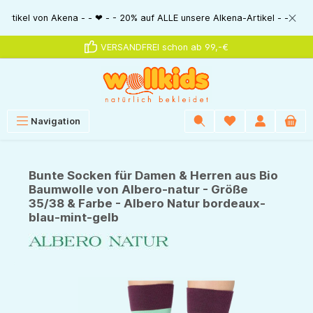
alt springen
kena - - ❤ - - 20% auf ALLE unsere Alkena-Artikel - - ❤ - - 20% NUR MIT
VERSANDFREI schon ab 99,-€
Navigation
Bunte Socken für Damen & Herren aus Bio
Baumwolle von Albero-natur - Größe
35/38 & Farbe - Albero Natur bordeaux-
blau-mint-gelb
Bildergalerie überspringen