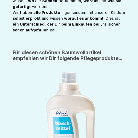
wissen,
wo
die
Sachen
herkommen,
woraus
und
wie sie
gefertigt
werden.
Wir haben
alle Produkte
- gemeinsam mit unseren Kindern
selbst erprobt
und wissen
worauf es ankommt
. Dies ist
ein Unterschied
, der Dir
beim Einkaufen
bei uns sicher
schon aufgefallen
ist.
Für diesen schönen Baumwollartikel
empfehlen wir Dir folgende Pflegeprodukte...