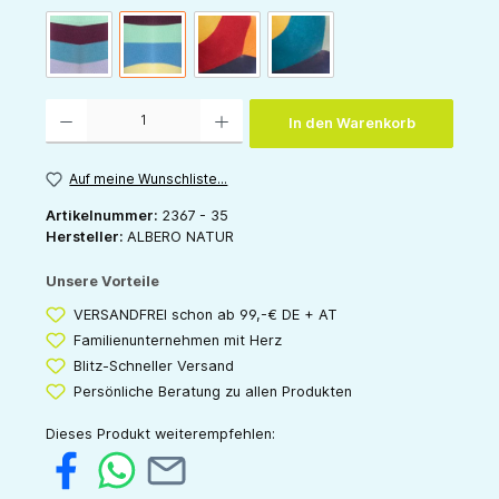
mint-blau-bordeaux-lavendel
bordeaux-blau-mint-gelb
orange-kirsch-indigo-senf
frost-petrol-indigo-senf
Produkt Anzahl: Gib den gewünschten Wert ein oder benutze die Schaltflächen um die 
In den Warenkorb
Auf meine Wunschliste...
Artikelnummer:
2367 - 35
Hersteller:
ALBERO NATUR
Unsere Vorteile
VERSANDFREI schon ab 99,-€ DE + AT
Familienunternehmen mit Herz
Blitz-Schneller Versand
Persönliche Beratung zu allen Produkten
Dieses Produkt weiterempfehlen: