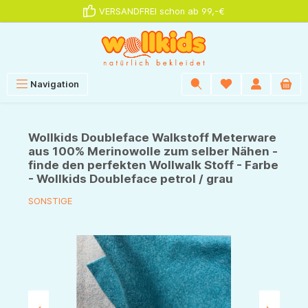
VERSANDFREI schon ab 99,-€
alt springen
Navigation
Wollkids Doubleface Walkstoff Meterware
aus 100% Merinowolle zum selber Nähen -
finde den perfekten Wollwalk Stoff - Farbe
- Wollkids Doubleface petrol / grau
SONSTIGE
Bildergalerie überspringen