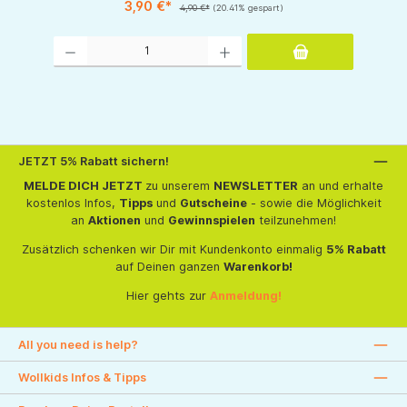
3,90 €*
4,90 €*
(20.41% gespart)
Produkt Anzahl: Gib den gewünschten Wert ein oder benutze die Schaltflächen um d
JETZT 5% Rabatt sichern!
MELDE DICH JETZT
zu unserem
NEWSLETTER
an und erhalte
kostenlos Infos,
Tipps
und
Gutscheine
- sowie die Möglichkeit
an
Aktionen
und
Gewinnspielen
teilzunehmen!
Zusätzlich schenken wir Dir mit Kundenkonto einmalig
5% Rabatt
auf Deinen ganzen
Warenkorb!
Hier gehts zur
Anmeldung!
All you need is help?
Wollkids Infos & Tipps