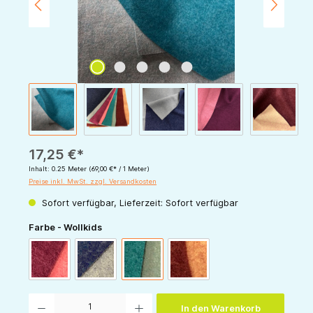
17,25 €*
Inhalt:
0.25 Meter
(69,00 €* / 1 Meter)
Preise inkl. MwSt. zzgl. Versandkosten
Sofort verfügbar, Lieferzeit: Sofort verfügbar
auswählen
Farbe - Wollkids
Doubleface beere / himbeer
Doubleface marine / grau
Doubleface petrol / grau
Doubleface bordeaux / sand
Produkt Anzahl: Gib den gewünschten Wert ein oder benutze die Schaltflächen um die 
In den Warenkorb