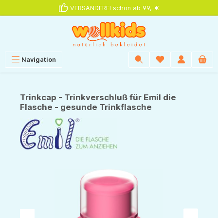
VERSANDFREI schon ab 99,-€
alt springen
Navigation
Trinkcap - Trinkverschluß für Emil die
Flasche - gesunde Trinkflasche
Bildergalerie überspringen