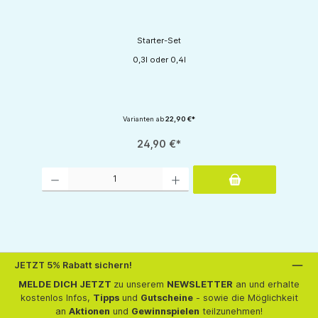
Starter-Set
0,3l oder 0,4l
Varianten ab
22,90 €*
tflächen um die Anzahl zu erhöhen oder zu reduzieren.
24,90 €*
Produkt Anzahl: Gib den gewünschten Wert ein oder benutze die Schaltflächen um d
JETZT 5% Rabatt sichern!
MELDE DICH JETZT
zu unserem
NEWSLETTER
an und erhalte
kostenlos Infos,
Tipps
und
Gutscheine
- sowie die Möglichkeit
an
Aktionen
und
Gewinnspielen
teilzunehmen!