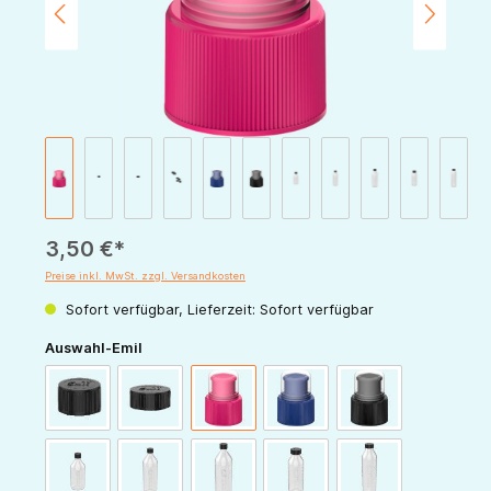
3,50 €*
Preise inkl. MwSt. zzgl. Versandkosten
Sofort verfügbar, Lieferzeit: Sofort verfügbar
auswählen
Auswahl-Emil
Ersatzverschluß - 28mm
Ersatzverschluß - Weithals - 34mm
Trinkcap pink
Trinkcap blau
Trinkcap schwarz
Ersatzflasche 0,3l oval
Ersatzflasche 0,4l
Ersatzflasche 0,6l
Ersatzflasche 0,4l Weithals
Ersatzflasche 0, 7