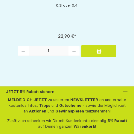
0,3l oder 0,4l
22,90 €*
tflächen um die Anzahl zu erhöhen oder zu reduzieren.
Produkt Anzahl: Gib den gewünschten Wert ein oder benutze die Schaltflächen um d
JETZT 5% Rabatt sichern!
MELDE DICH JETZT
zu unserem
NEWSLETTER
an und erhalte
kostenlos Infos,
Tipps
und
Gutscheine
- sowie die Möglichkeit
an
Aktionen
und
Gewinnspielen
teilzunehmen!
Zusätzlich schenken wir Dir mit Kundenkonto einmalig
5% Rabatt
auf Deinen ganzen
Warenkorb!