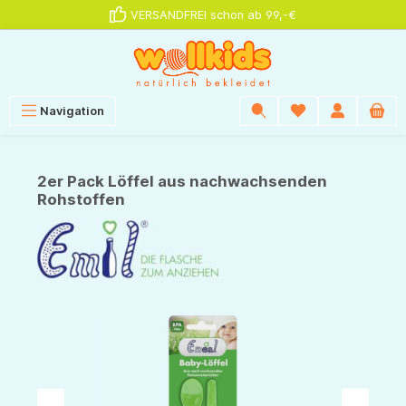
VERSANDFREI schon ab 99,-€
alt springen
Navigation
2er Pack Löffel aus nachwachsenden
Rohstoffen
Bildergalerie überspringen