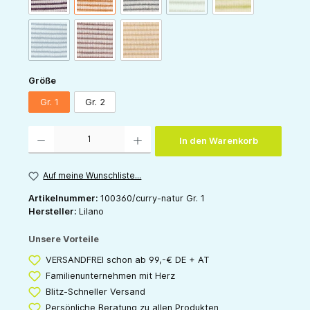
(Diese Option ist zurzeit nicht verfügbar.)
marine-natur
mauve-natur
sand-natur
auswählen
Größe
Gr. 1
Gr. 2
Produkt Anzahl: Gib den gewünschten Wert ein oder benutze die Schaltflächen um die 
In den Warenkorb
Auf meine Wunschliste...
Artikelnummer:
100360/curry-natur Gr. 1
Hersteller:
Lilano
Unsere Vorteile
VERSANDFREI schon ab 99,-€ DE + AT
Familienunternehmen mit Herz
Blitz-Schneller Versand
Persönliche Beratung zu allen Produkten