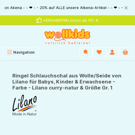
alt springen
ena - - ❤ - - 20% auf ALLE unsere Alkena-Artikel - - ❤ - - 20% NUR MIT 
VERSANDFREI schon ab 99,-€
Navigation
Ringel Schlauchschal aus Wolle/Seide von
Lilano für Babys, Kinder & Erwachsene -
Farbe - Lilano curry-natur & Größe Gr. 1
Bildergalerie überspringen