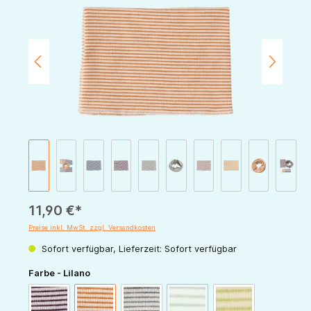
11,90 €*
Preise inkl. MwSt. zzgl. Versandkosten
Sofort verfügbar, Lieferzeit: Sofort verfügbar
auswählen
Farbe - Lilano
(Diese Option ist zurzeit nicht v
beere-natur
curry-natur
hellgrau-natur
khaki-natur Ringel
kiwi-natur Ringel