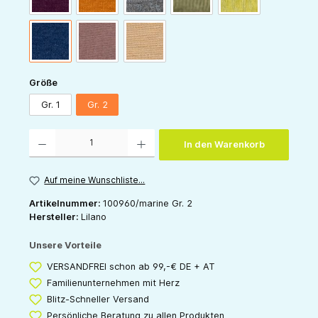
marine
mauve
sand
auswählen
Größe
Gr. 1
Gr. 2
Produkt Anzahl: Gib den gewünschten Wert ein oder benutze die Schaltflächen um die 
In den Warenkorb
Auf meine Wunschliste...
Artikelnummer:
100960/marine Gr. 2
Hersteller:
Lilano
Unsere Vorteile
VERSANDFREI schon ab 99,-€ DE + AT
Familienunternehmen mit Herz
Blitz-Schneller Versand
Persönliche Beratung zu allen Produkten