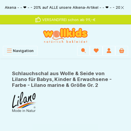
alt springen
a - - ❤ - - 20% auf ALLE unsere Alkena-Artikel - - ❤ - - 20% NUR MIT Gut
VERSANDFREI schon ab 99,-€
Navigation
Schlauchschal aus Wolle & Seide von
Lilano für Babys, Kinder & Erwachsene -
Farbe - Lilano marine & Größe Gr. 2
Bildergalerie überspringen