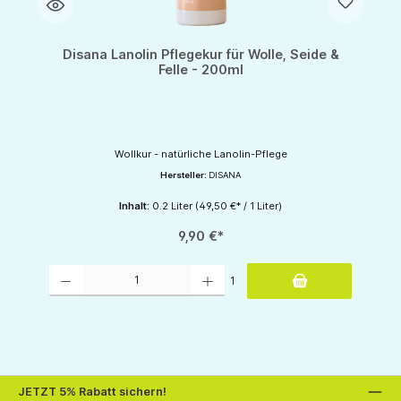
Disana Lanolin Pflegekur für Wolle, Seide &
Felle - 200ml
Wollkur - natürliche Lanolin-Pflege
Hersteller:
DISANA
Inhalt:
0.2 Liter
(49,50 €* / 1 Liter)
9,90 €*
Produkt Anzahl: Gib den gewünschten Wert ein oder benutze die Schaltflächen um d
1
JETZT 5% Rabatt sichern!