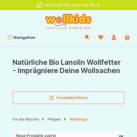
VERSANDFREI schon ab 99,-€
alt springen
Navigation
Natürliche Bio Lanolin Wollfetter
- Imprägniere Deine Wollsachen
Produkte filtern
Für die Wäsche
Pflegen
Wollpflege