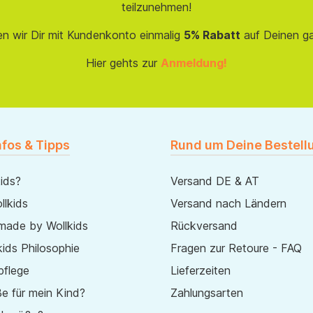
teilzunehmen!
en wir Dir mit Kundenkonto einmalig
5% Rabatt
auf Deinen g
Hier gehts zur
Anmeldung!
nfos & Tipps
Rund um Deine Bestell
ids?
Versand DE & AT
lkids
Versand nach Ländern
made by Wollkids
Rückversand
ids Philosophie
Fragen zur Retoure - FAQ
pflege
Lieferzeiten
e für mein Kind?
Zahlungsarten