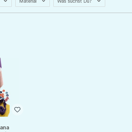
Material
Was suchst Du?
sana