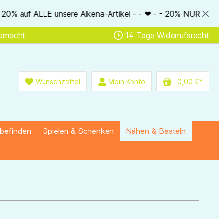
unsere Alkena-Artikel - - ❤ - - 20% NUR MIT Gutscheincode: A
gemacht
14 Tage Widerrufsrecht
Wunschzettel
Mein Konto
0,00 €*
lbefinden
Spielen & Schenken
Nähen & Basteln