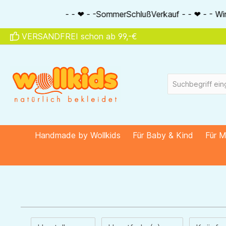
springen
Zur Hauptnavigation springen
- - ❤ - -SommerSchlußVerkauf - - ❤ - - Wir schenken Dir 
VERSANDFREI schon ab 99,-€
Handmade by Wollkids
Für Baby & Kind
Für 