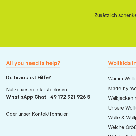
Zusätzlich schenk
All you need is help?
Wollkids I
Du brauchst Hilfe?
Warum Wollk
Made by Wol
Nutze unseren kostenlosen
What'sApp Chat +49 172 921 926 5
Walkjacken 
Unsere Wollk
Oder unser
Kontaktformular
.
Wolle & Woll
Welche Größ