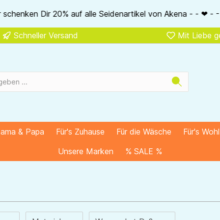
20% auf alle Seidenartikel von Akena - - ❤ - - 20% auf ALLE 
Schneller Versand
Mit Liebe 
Mama & Papa
Für's Zuhause
Für die Wäsche
Für's Woh
Unsere Marken
% SALE %