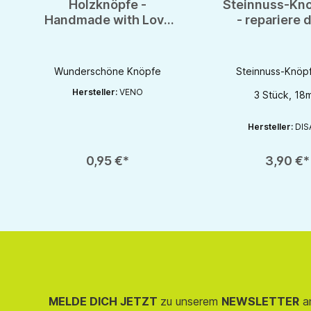
Holzknöpfe -
Steinnuss-Kno
Handmade with Love
- repariere 
Gravur - 20mm -
Kleidung - 3 
Holzknopf
Wunderschöne Knöpfe
Steinnuss-Knöp
Hersteller:
VENO
3 Stück, 18
Hersteller:
DIS
0,95 €*
3,90 €*
MELDE DICH JETZT
zu unserem
NEWSLETTER
an