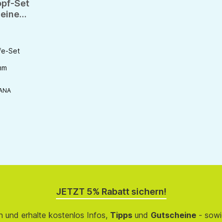
pf-Set
deine
Knöpfe
fe-Set
mm
ANA
JETZT 5% Rabatt sichern!
 und erhalte kostenlos Infos,
Tipps
und
Gutscheine
- sowi