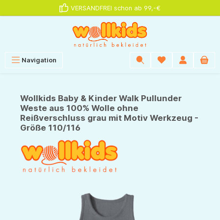
VERSANDFREI schon ab 99,-€
alt springen
Navigation
Wollkids Baby & Kinder Walk Pullunder
Weste aus 100% Wolle ohne
Reißverschluss grau mit Motiv Werkzeug -
Größe 110/116
Bildergalerie überspringen