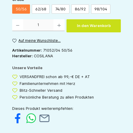
50/56
62/68
74/80
86/92
98/104
Produkt Anzahl: Gib den gewünschten Wert ein oder benutze die Schaltflächen um die 
In den Warenkorb
Auf meine Wunschliste...
Artikelnummer:
71052/04 50/56
Hersteller:
COSILANA
Unsere Vorteile
VERSANDFREI schon ab 99,-€ DE + AT
Familienunternehmen mit Herz
Blitz-Schneller Versand
Persönliche Beratung zu allen Produkten
Dieses Produkt weiterempfehlen: