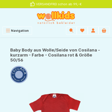
VERSANDFREI schon ab 99,-€
alt springen
Navigation
Baby Body aus Wolle/Seide von Cosilana -
kurzarm - Farbe - Cosilana rot & Größe
50/56
Bildergalerie überspringen