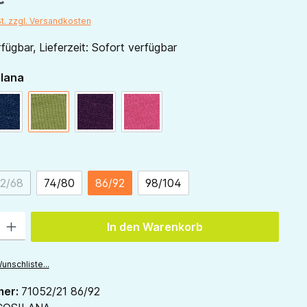
St. zzgl. Versandkosten
fügbar, Lieferzeit: Sofort verfügbar
auswählen
ilana
marine
grün
pflaume
pink
ählen
2/68
74/80
86/92
98/104
(Diese Option ist zurzeit nicht verfügbar.)
 Gib den gewünschten Wert ein oder benutze die Schaltflächen um die Anzah
In den Warenkorb
unschliste...
mer:
71052/21 86/92