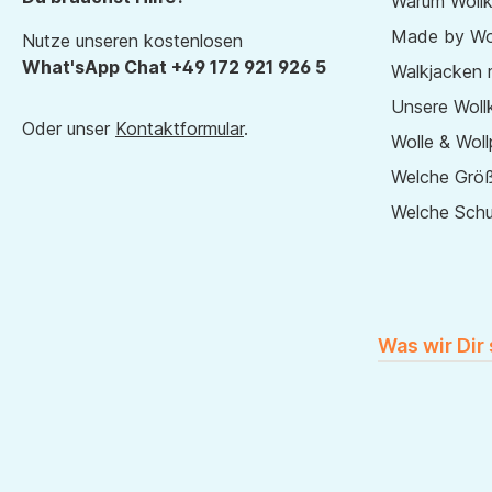
Warum Wollk
Made by Wol
Nutze unseren kostenlosen
What'sApp Chat +49 172 921 926 5
Walkjacken 
Unsere Wollk
Oder unser
Kontaktformular
.
Wolle & Woll
Welche Größ
Welche Sch
Was wir Dir