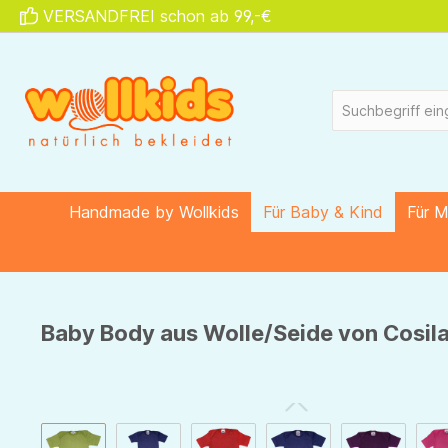
VERSANDFREI schon ab 99,-€
springen
Zur Hauptnavigation springen
Handmade by Wollkids
Für Baby & Kind
Für 
Baby Body aus Wolle/Seide von Cosila
Bildergalerie überspringen