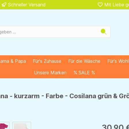
Schneller Versand
Mit Liebe 
Mama & Papa
Für's Zuhause
Für die Wäsche
Für's Woh
Unsere Marken
% SALE %
na - kurzarm - Farbe - Cosilana grün & G
30,90 