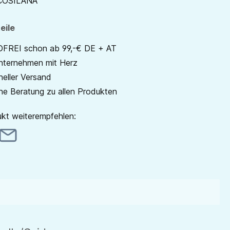
COSILANA
eile
REI schon ab 99,-€ DE + AT
unternehmen mit Herz
neller Versand
he Beratung zu allen Produkten
kt weiterempfehlen: