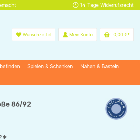
gemacht
14 Tage Widerrufsrecht
Wunschzettel
Mein Konto
0,00 €*
lbefinden
Spielen & Schenken
Nähen & Basteln
röße 86/92
€*