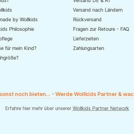
ids?
Versand DE & AT
lkids
Versand nach Ländern
made by Wollkids
Rückversand
ids Philosophie
Fragen zur Retoure - FAQ
pflege
Lieferzeiten
e für mein Kind?
Zahlungsarten
uhgröße?
 sonst noch bieten... - Werde Wollkids Partner & wac
Erfahre hier mehr über unserer
Wollkids Partner Network