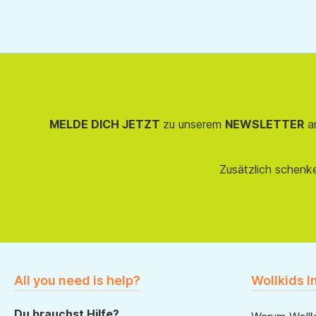
MELDE DICH JETZT
zu unserem
NEWSLETTER
an
Zusätzlich schenk
All you need is help?
Wollkids I
Du brauchst Hilfe?