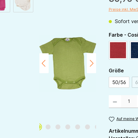
Preise inkl. Mw
Sofort ver
Farbe - Cos
rot
ausw
Größe
50/56
6
Produkt Anzahl:
Auf meine W
Artikelnum