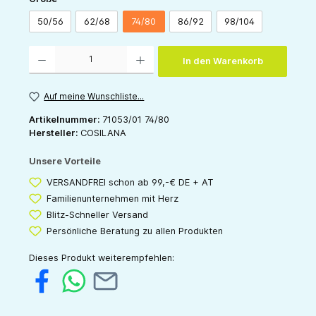
50/56
62/68
74/80
86/92
98/104
Produkt Anzahl: Gib den gewünschten Wert ein oder benutze die Schaltflächen um die 
In den Warenkorb
Auf meine Wunschliste...
Artikelnummer:
71053/01 74/80
Hersteller:
COSILANA
Unsere Vorteile
VERSANDFREI schon ab 99,-€ DE + AT
Familienunternehmen mit Herz
Blitz-Schneller Versand
Persönliche Beratung zu allen Produkten
Dieses Produkt weiterempfehlen: