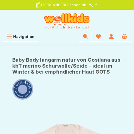
VERSANDFREI schon ab 99,-€
alt springen
Navigation
Baby Body langarm natur von Cosilana aus
kbT merino Schurwolle/Seide - ideal im
Winter & bei empfindlicher Haut GOTS
Bildergalerie überspringen