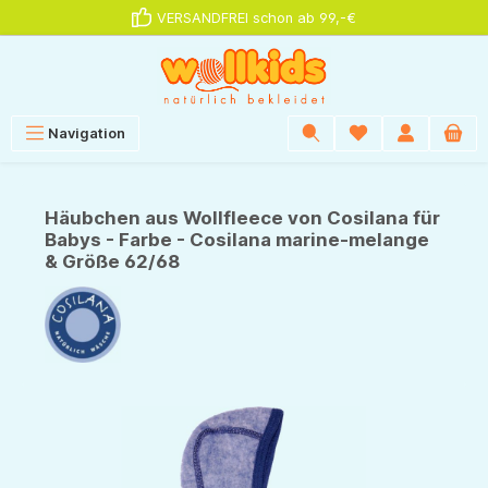
VERSANDFREI schon ab 99,-€
alt springen
Navigation
Häubchen aus Wollfleece von Cosilana für
Babys - Farbe - Cosilana marine-melange
& Größe 62/68
Bildergalerie überspringen