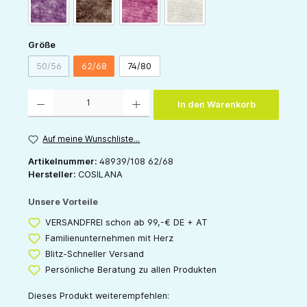
pflaume-melange
schoko-melange
weinrot-melange
grau-melange
auswählen
Größe
50/56
62/68
74/80
(Diese Option ist zurzeit nicht verfügbar.)
Produkt Anzahl: Gib den gewünschten Wert ein oder benutze die Schaltflächen um die 
In den Warenkorb
Auf meine Wunschliste...
Artikelnummer:
48939/108 62/68
Hersteller:
COSILANA
Unsere Vorteile
VERSANDFREI schon ab 99,-€ DE + AT
Familienunternehmen mit Herz
Blitz-Schneller Versand
Persönliche Beratung zu allen Produkten
Dieses Produkt weiterempfehlen: