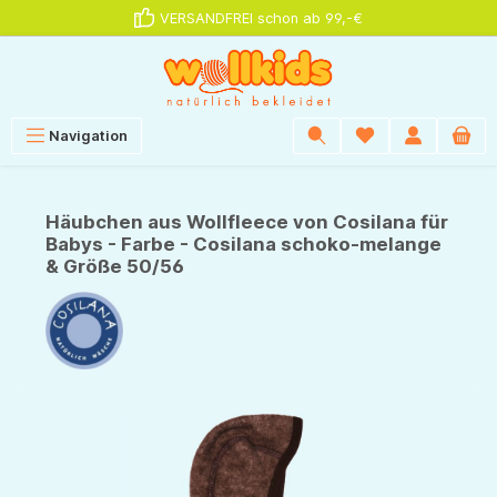
VERSANDFREI schon ab 99,-€
alt springen
Navigation
Häubchen aus Wollfleece von Cosilana für
Babys - Farbe - Cosilana schoko-melange
& Größe 50/56
Bildergalerie überspringen