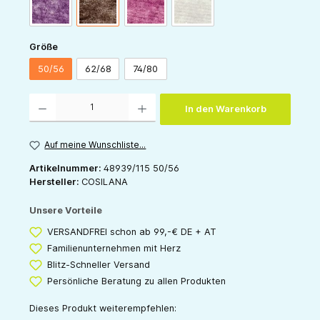
pflaume-melange
schoko-melange
weinrot-melange
grau-melange
auswählen
Größe
50/56
62/68
74/80
Produkt Anzahl: Gib den gewünschten Wert ein oder benutze die Schaltflächen um die 
In den Warenkorb
Auf meine Wunschliste...
Artikelnummer:
48939/115 50/56
Hersteller:
COSILANA
Unsere Vorteile
VERSANDFREI schon ab 99,-€ DE + AT
Familienunternehmen mit Herz
Blitz-Schneller Versand
Persönliche Beratung zu allen Produkten
Dieses Produkt weiterempfehlen: