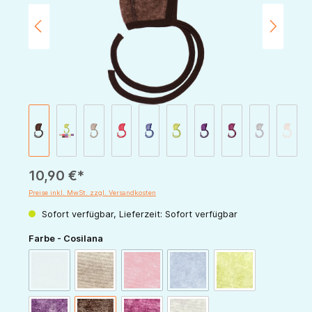
10,90 €*
Preise inkl. MwSt. zzgl. Versandkosten
Sofort verfügbar, Lieferzeit: Sofort verfügbar
auswählen
Farbe - Cosilana
(Diese Option ist zurzeit nicht verfügbar.)
(Diese Option ist zurzeit nicht verfügbar.)
(Diese Option ist zurzeit nicht v
natur
latte-macchiato
rot-melange
marine-melange
grün-melange