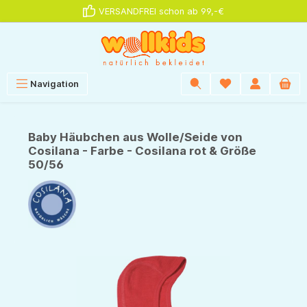
VERSANDFREI schon ab 99,-€
alt springen
Navigation
Baby Häubchen aus Wolle/Seide von
Cosilana - Farbe - Cosilana rot & Größe
50/56
Bildergalerie überspringen