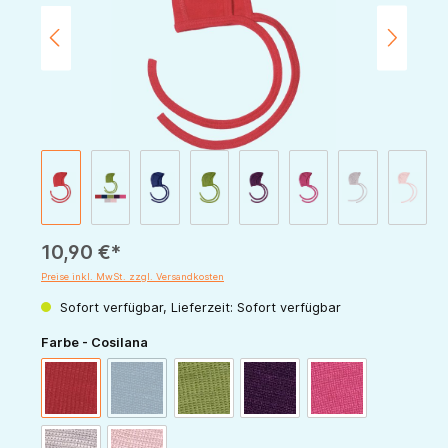
10,90 €*
Preise inkl. MwSt. zzgl. Versandkosten
Sofort verfügbar, Lieferzeit: Sofort verfügbar
auswählen
Farbe - Cosilana
(Diese Option ist zurzeit nicht verfügbar.)
rot
marine
grün
pflaume
pink