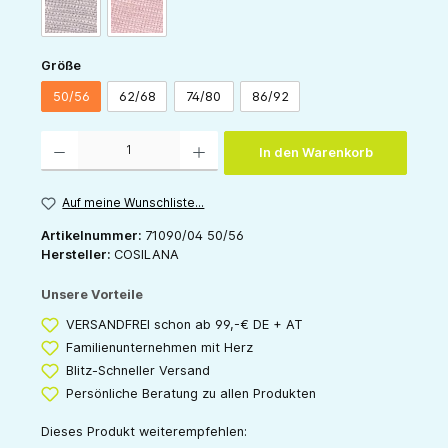
grau
rose
auswählen
Größe
50/56
62/68
74/80
86/92
Produkt Anzahl: Gib den gewünschten Wert ein oder benutze die Schaltflächen um die 
In den Warenkorb
Auf meine Wunschliste...
Artikelnummer:
71090/04 50/56
Hersteller:
COSILANA
Unsere Vorteile
VERSANDFREI schon ab 99,-€ DE + AT
Familienunternehmen mit Herz
Blitz-Schneller Versand
Persönliche Beratung zu allen Produkten
Dieses Produkt weiterempfehlen: