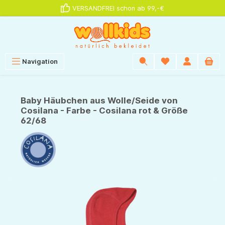
VERSANDFREI schon ab 99,-€
alt springen
Navigation
Baby Häubchen aus Wolle/Seide von
Cosilana - Farbe - Cosilana rot & Größe
62/68
Bildergalerie überspringen