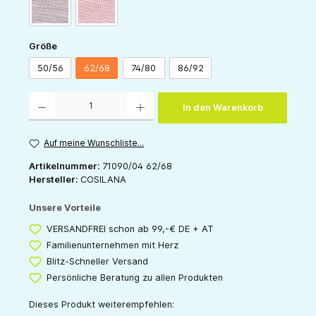
grau
rose
auswählen
Größe
50/56
62/68
74/80
86/92
Produkt Anzahl: Gib den gewünschten Wert ein oder benutze die Schaltflächen um die 
In den Warenkorb
Auf meine Wunschliste...
Artikelnummer:
71090/04 62/68
Hersteller:
COSILANA
Unsere Vorteile
VERSANDFREI schon ab 99,-€ DE + AT
Familienunternehmen mit Herz
Blitz-Schneller Versand
Persönliche Beratung zu allen Produkten
Dieses Produkt weiterempfehlen: