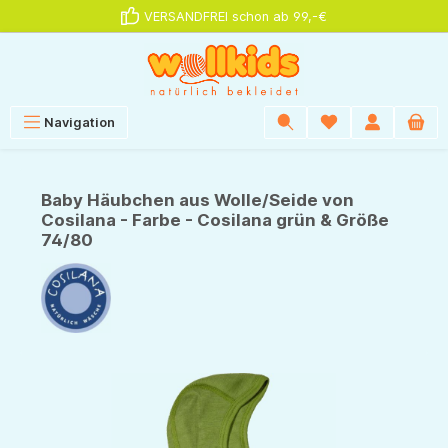
VERSANDFREI schon ab 99,-€
alt springen
Navigation
Baby Häubchen aus Wolle/Seide von
Cosilana - Farbe - Cosilana grün & Größe
74/80
Bildergalerie überspringen