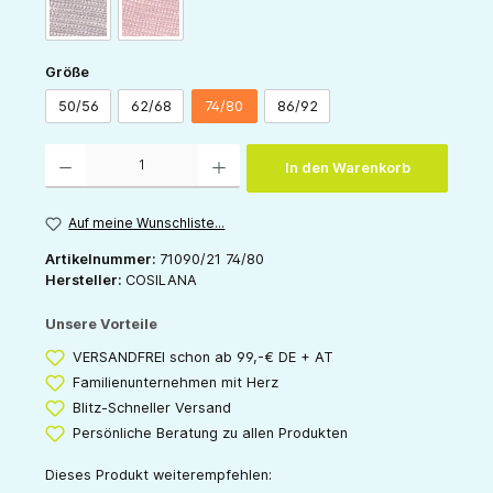
grau
rose
auswählen
Größe
50/56
62/68
74/80
86/92
Produkt Anzahl: Gib den gewünschten Wert ein oder benutze die Schaltflächen um die 
In den Warenkorb
Auf meine Wunschliste...
Artikelnummer:
71090/21 74/80
Hersteller:
COSILANA
Unsere Vorteile
VERSANDFREI schon ab 99,-€ DE + AT
Familienunternehmen mit Herz
Blitz-Schneller Versand
Persönliche Beratung zu allen Produkten
Dieses Produkt weiterempfehlen: