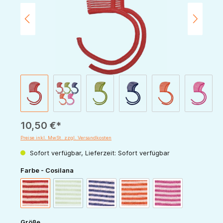
10,50 €*
Preise inkl. MwSt. zzgl. Versandkosten
Sofort verfügbar, Lieferzeit: Sofort verfügbar
auswählen
Farbe - Cosilana
(Diese Option ist zurzeit nicht verfügbar.)
rot-natur
grün-natur
marine-natur
orange-natur
pink-natur
auswählen
Größe