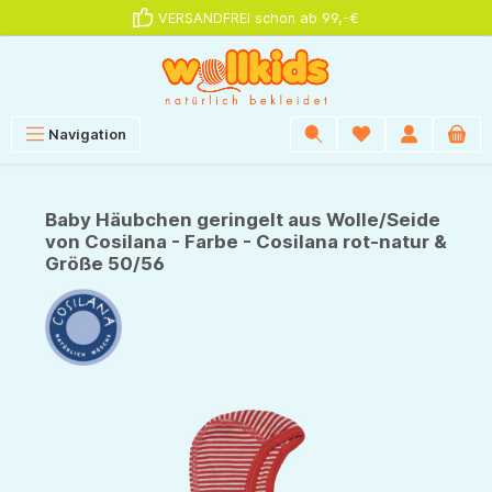
VERSANDFREI schon ab 99,-€
alt springen
Navigation
Baby Häubchen geringelt aus Wolle/Seide
von Cosilana - Farbe - Cosilana rot-natur &
Größe 50/56
Bildergalerie überspringen