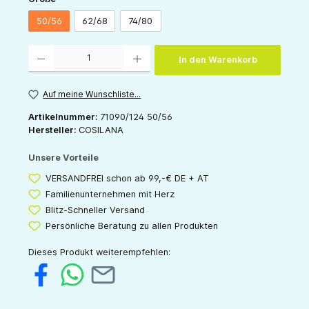
50/56
62/68
74/80
Produkt Anzahl: Gib den gewünschten Wert ein oder benutze die Schaltflächen um die 
In den Warenkorb
Auf meine Wunschliste...
Artikelnummer:
71090/124 50/56
Hersteller:
COSILANA
Unsere Vorteile
VERSANDFREI schon ab 99,-€ DE + AT
Familienunternehmen mit Herz
Blitz-Schneller Versand
Persönliche Beratung zu allen Produkten
Dieses Produkt weiterempfehlen: