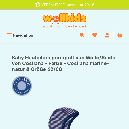
VERSANDFREI schon ab 99,-€
alt springen
Navigation
Baby Häubchen geringelt aus Wolle/Seide
von Cosilana - Farbe - Cosilana marine-
natur & Größe 62/68
Bildergalerie überspringen