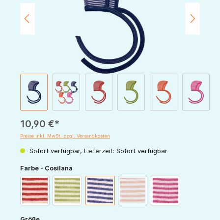
10,90 €*
Preise inkl. MwSt. zzgl. Versandkosten
Sofort verfügbar, Lieferzeit: Sofort verfügbar
auswählen
Farbe - Cosilana
(Diese Option ist zurzeit nicht v
rot-natur
grün-natur
marine-natur
orange-natur
pink-natur
auswählen
Größe