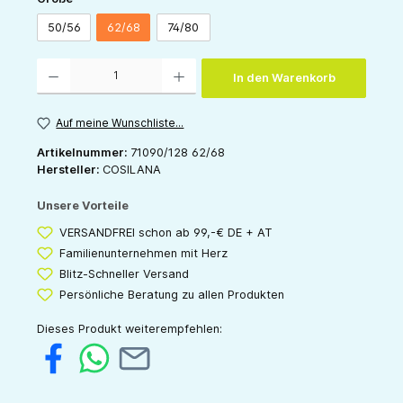
50/56
62/68
74/80
Produkt Anzahl: Gib den gewünschten Wert ein oder benutze die Schaltflächen um die 
In den Warenkorb
Auf meine Wunschliste...
Artikelnummer:
71090/128 62/68
Hersteller:
COSILANA
Unsere Vorteile
VERSANDFREI schon ab 99,-€ DE + AT
Familienunternehmen mit Herz
Blitz-Schneller Versand
Persönliche Beratung zu allen Produkten
Dieses Produkt weiterempfehlen: