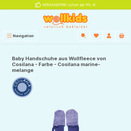
VERSANDFREI schon ab 99,-€
alt springen
Navigation
Baby Handschuhe aus Wollfleece von
Cosilana - Farbe - Cosilana marine-
melange
Bildergalerie überspringen