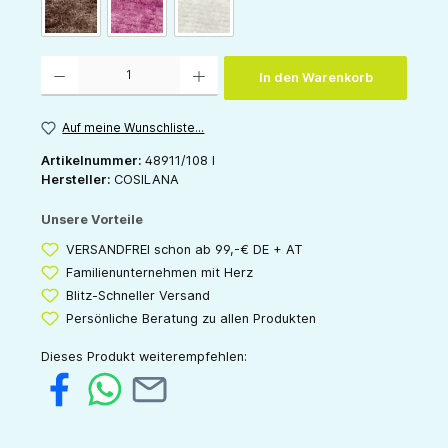
schoko-melange
weinrot-melange
grau-melange
Produkt Anzahl: Gib den gewünschten Wert ein oder benutze die Schaltflächen um die 
In den Warenkorb
Auf meine Wunschliste...
Artikelnummer:
48911/108 I
Hersteller:
COSILANA
Unsere Vorteile
VERSANDFREI schon ab 99,-€ DE + AT
Familienunternehmen mit Herz
Blitz-Schneller Versand
Persönliche Beratung zu allen Produkten
Dieses Produkt weiterempfehlen: