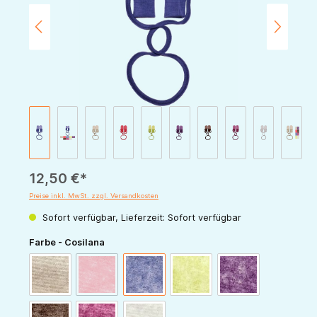
12,50 €*
Preise inkl. MwSt. zzgl. Versandkosten
Sofort verfügbar, Lieferzeit: Sofort verfügbar
auswählen
Farbe - Cosilana
(Diese Option ist zurzeit nicht verfügbar.)
latte-macchiato
rot-melange
marine-melange
grün-melange
pflaume-melange