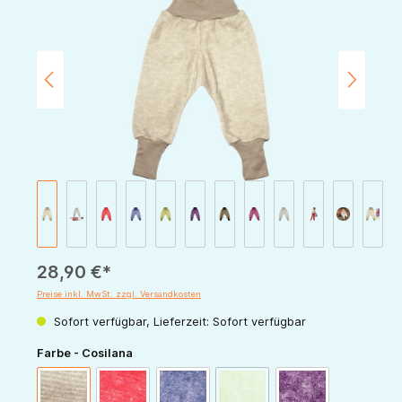
28,90 €*
Preise inkl. MwSt. zzgl. Versandkosten
Sofort verfügbar, Lieferzeit: Sofort verfügbar
auswählen
Farbe - Cosilana
(Diese Option ist zurzeit nicht v
latte-macchiato
rot-melange
marine-melange
grün-melange
pflaume-melange