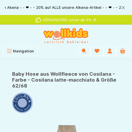
alt springen
na - - ❤ - - 20% auf ALLE unsere Alkena-Artikel - - ❤ - - 20% NUR MIT Gu
VERSANDFREI schon ab 99,-€
Navigation
Baby Hose aus Wollfleece von Cosilana -
Farbe - Cosilana latte-macchiato & Größe
62/68
Bildergalerie überspringen