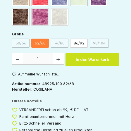
schoko-melange
weinrot-melange
grau-melange
auswählen
Größe
50/56
62/68
74/80
86/92
98/104
(Diese Option ist zurzeit nicht verfügbar.)
(Diese Option ist zurzeit nicht verfügbar.)
(Diese Option ist zu
Produkt Anzahl: Gib den gewünschten Wert ein oder benutze die Schaltflächen um die 
In den Warenkorb
Auf meine Wunschliste...
Artikelnummer:
48925/100 62/68
Hersteller:
COSILANA
Unsere Vorteile
VERSANDFREI schon ab 99,-€ DE + AT
Familienunternehmen mit Herz
Blitz-Schneller Versand
Persönliche Beratung zu allen Produkten