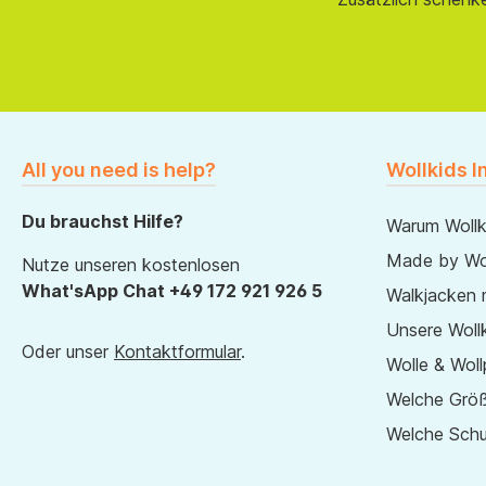
All you need is help?
Wollkids I
Du brauchst Hilfe?
Warum Wollk
Made by Wol
Nutze unseren kostenlosen
What'sApp Chat +49 172 921 926 5
Walkjacken 
Unsere Wollk
Oder unser
Kontaktformular
.
Wolle & Woll
Welche Größ
Welche Sch