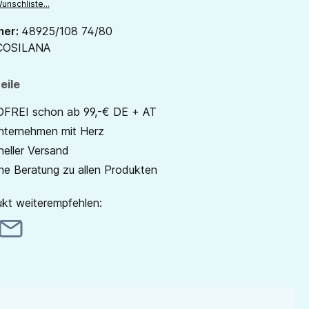
unschliste...
mer:
48925/108 74/80
COSILANA
eile
REI schon ab 99,-€ DE + AT
unternehmen mit Herz
neller Versand
he Beratung zu allen Produkten
kt weiterempfehlen: