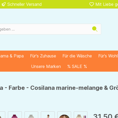
Schneller Versand
Mit Liebe 
Mama & Papa
Für's Zuhause
Für die Wäsche
Für's Woh
Unsere Marken
% SALE %
a - Farbe - Cosilana marine-melange & G
31,50 