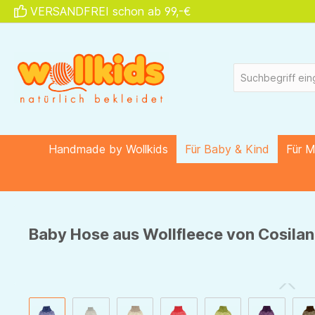
VERSANDFREI schon ab 99,-€
springen
Zur Hauptnavigation springen
Handmade by Wollkids
Für Baby & Kind
Für 
Baby Hose aus Wollfleece von Cosilan
Bildergalerie überspringen