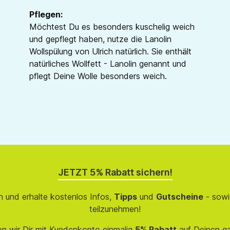
Pflegen:
Möchtest Du es besonders kuschelig weich
und gepflegt haben, nutze die Lanolin
Wollspülung von Ulrich natürlich. Sie enthält
natürliches Wollfett - Lanolin genannt und
pflegt Deine Wolle besonders weich.
JETZT 5% Rabatt sichern!
 und erhalte kostenlos Infos,
Tipps
und
Gutscheine
- sowi
teilzunehmen!
en wir Dir mit Kundenkonto einmalig
5% Rabatt
auf Deinen g