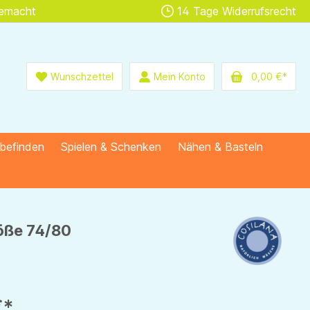
gemacht
14 Tage Widerrufsrecht
Wunschzettel
Mein Konto
0,00 €*
lbefinden
Spielen & Schenken
Nähen & Basteln
röße 74/80
€*