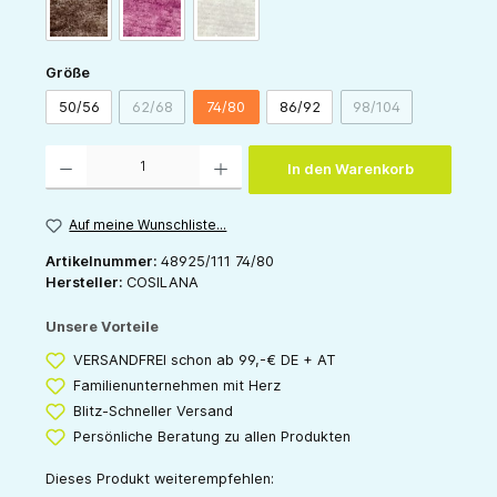
schoko-melange
weinrot-melange
grau-melange
auswählen
Größe
50/56
62/68
74/80
86/92
98/104
(Diese Option ist zurzeit nicht verfügbar.)
(Diese Option ist zu
Produkt Anzahl: Gib den gewünschten Wert ein oder benutze die Schaltflächen um die 
In den Warenkorb
Auf meine Wunschliste...
Artikelnummer:
48925/111 74/80
Hersteller:
COSILANA
Unsere Vorteile
VERSANDFREI schon ab 99,-€ DE + AT
Familienunternehmen mit Herz
Blitz-Schneller Versand
Persönliche Beratung zu allen Produkten
Dieses Produkt weiterempfehlen: