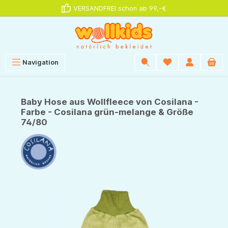
VERSANDFREI schon ab 99,-€
alt springen
Navigation
Baby Hose aus Wollfleece von Cosilana -
Farbe - Cosilana grün-melange & Größe
74/80
Bildergalerie überspringen