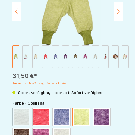
31,50 €*
Preise inkl. MwSt. zzgl. Versandkosten
Sofort verfügbar, Lieferzeit: Sofort verfügbar
auswählen
Farbe - Cosilana
(Diese Option ist zurzeit nicht verfügbar.)
latte-macchiato
rot-melange
marine-melange
grün-melange
pflaume-melange