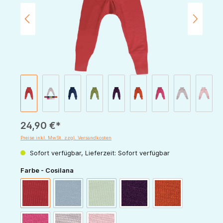
24,90 €*
Preise inkl. MwSt. zzgl. Versandkosten
Sofort verfügbar, Lieferzeit: Sofort verfügbar
auswählen
Farbe - Cosilana
(Diese Option ist zurzeit nicht verfügbar.)
(Diese Option ist zurzeit nicht verfügbar.)
rot
marine
grün
pflaume
orange