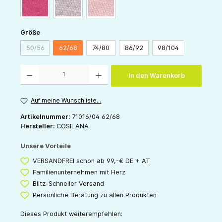
pink
grau
rose
auswählen
Größe
50/56
62/68
74/80
86/92
98/104
(Diese Option ist zurzeit nicht verfügbar.)
Produkt Anzahl: Gib den gewünschten Wert ein oder benutze die Schaltflächen um die 
In den Warenkorb
Auf meine Wunschliste...
Artikelnummer:
71016/04 62/68
Hersteller:
COSILANA
Unsere Vorteile
VERSANDFREI schon ab 99,-€ DE + AT
Familienunternehmen mit Herz
Blitz-Schneller Versand
Persönliche Beratung zu allen Produkten
Dieses Produkt weiterempfehlen: