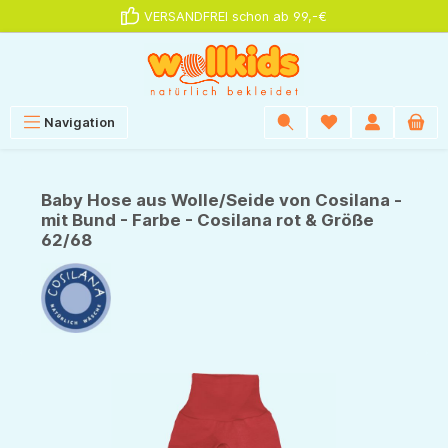
VERSANDFREI schon ab 99,-€
alt springen
Navigation
Baby Hose aus Wolle/Seide von Cosilana -
mit Bund - Farbe - Cosilana rot & Größe
62/68
Bildergalerie überspringen