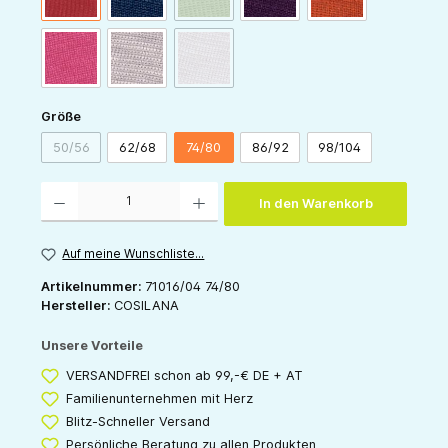
(Diese Option ist zurzeit nicht verfügbar.)
pink
grau
rose
auswählen
Größe
50/56
62/68
74/80
86/92
98/104
(Diese Option ist zurzeit nicht verfügbar.)
Produkt Anzahl: Gib den gewünschten Wert ein oder benutze die Schaltflächen um die 
In den Warenkorb
Auf meine Wunschliste...
Artikelnummer:
71016/04 74/80
Hersteller:
COSILANA
Unsere Vorteile
VERSANDFREI schon ab 99,-€ DE + AT
Familienunternehmen mit Herz
Blitz-Schneller Versand
Persönliche Beratung zu allen Produkten