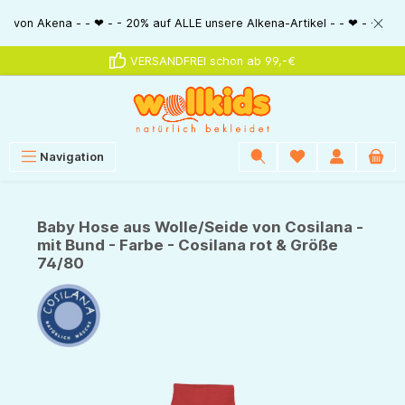
alt springen
kena - - ❤ - - 20% auf ALLE unsere Alkena-Artikel - - ❤ - - 20% NUR MIT 
VERSANDFREI schon ab 99,-€
Navigation
Baby Hose aus Wolle/Seide von Cosilana -
mit Bund - Farbe - Cosilana rot & Größe
74/80
Bildergalerie überspringen