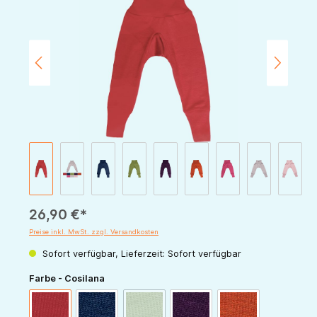
26,90 €*
Preise inkl. MwSt. zzgl. Versandkosten
Sofort verfügbar, Lieferzeit: Sofort verfügbar
auswählen
Farbe - Cosilana
(Diese Option ist zurzeit nicht verfügbar.)
rot
marine
grün
pflaume
orange