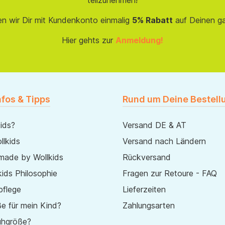
teilzunehmen!
en wir Dir mit Kundenkonto einmalig
5% Rabatt
auf Deinen g
Hier gehts zur
Anmeldung!
nfos & Tipps
Rund um Deine Bestell
ids?
Versand DE & AT
lkids
Versand nach Ländern
made by Wollkids
Rückversand
ids Philosophie
Fragen zur Retoure - FAQ
pflege
Lieferzeiten
e für mein Kind?
Zahlungsarten
uhgröße?