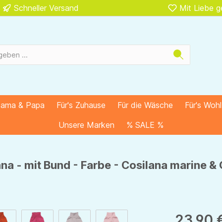
Schneller Versand
Mit Liebe 
Mama & Papa
Für's Zuhause
Für die Wäsche
Für's Woh
Unsere Marken
% SALE %
na - mit Bund - Farbe - Cosilana marine &
23,90 