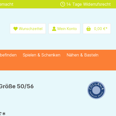
gemacht
14 Tage Widerrufsrecht
Wunschzettel
Mein Konto
0,00 €*
lbefinden
Spielen & Schenken
Nähen & Basteln
 Größe 50/56
€*