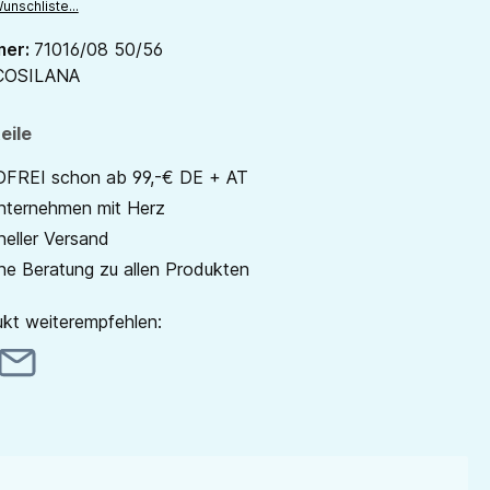
unschliste...
mer:
71016/08 50/56
COSILANA
eile
REI schon ab 99,-€ DE + AT
unternehmen mit Herz
neller Versand
he Beratung zu allen Produkten
kt weiterempfehlen: