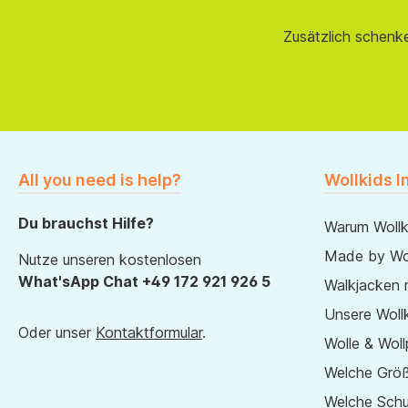
Zusätzlich schenk
All you need is help?
Wollkids I
Du brauchst Hilfe?
Warum Wollk
Made by Wol
Nutze unseren kostenlosen
What'sApp Chat +49 172 921 926 5
Walkjacken 
Unsere Wollk
Oder unser
Kontaktformular
.
Wolle & Woll
Welche Größ
Welche Sch