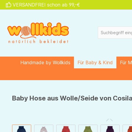
VERSANDFREI schon ab 99,-€
springen
Zur Hauptnavigation springen
Handmade by Wollkids
Für Baby & Kind
Für 
Baby Hose aus Wolle/Seide von Cosila
Bildergalerie überspringen