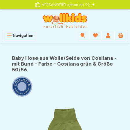
VERSANDFREI schon ab 99,-€
alt springen
Navigation
Baby Hose aus Wolle/Seide von Cosilana -
mit Bund - Farbe - Cosilana grün & Größe
50/56
Bildergalerie überspringen