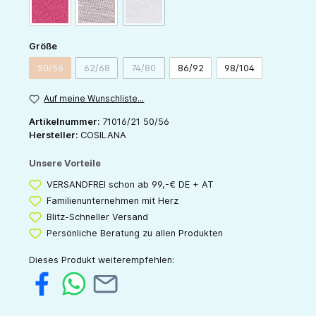
(Diese Option ist zurzeit nicht verfügbar.)
pink
grau
rose
auswählen
Größe
50/56
62/68
74/80
86/92
98/104
(Diese Option ist zurzeit nicht verfügbar.)
(Diese Option ist zurzeit nicht verfügbar.)
(Diese Option ist zurzeit nicht verfügbar.)
Auf meine Wunschliste...
Artikelnummer:
71016/21 50/56
Hersteller:
COSILANA
Unsere Vorteile
VERSANDFREI schon ab 99,-€ DE + AT
Familienunternehmen mit Herz
Blitz-Schneller Versand
Persönliche Beratung zu allen Produkten
Dieses Produkt weiterempfehlen: