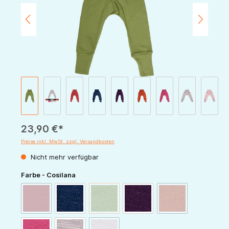
23,90 €*
Preise inkl. MwSt. zzgl. Versandkosten
Nicht mehr verfügbar
auswählen
Farbe - Cosilana
(Diese Option ist zurzeit nicht verfügbar.)
(Diese Option ist zurzeit nicht verfügbar.)
(Diese Option ist zur
rot
marine
grün
pflaume
orange