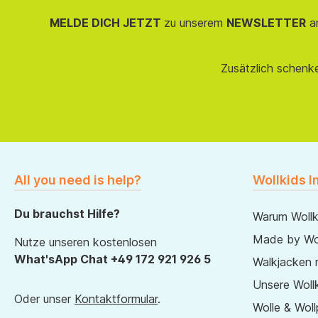
MELDE DICH JETZT
zu unserem
NEWSLETTER
an
Zusätzlich schenk
All you need is help?
Wollkids I
Du brauchst Hilfe?
Warum Wollk
Made by Wol
Nutze unseren kostenlosen
What'sApp Chat +49 172 921 926 5
Walkjacken 
Unsere Wollk
Oder unser
Kontaktformular
.
Wolle & Woll