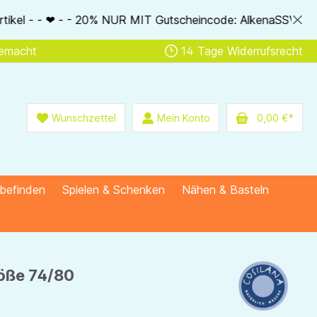
IT Gutscheincode: AlkenaSSV - - ❤ - - Nur im Bestellablauf d
gemacht
14 Tage Widerrufsrecht
Wunschzettel
Mein Konto
0,00 €*
lbefinden
Spielen & Schenken
Nähen & Basteln
röße 74/80