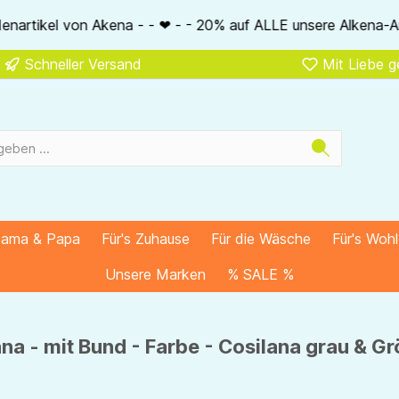
❤ - - 20% auf ALLE unsere Alkena-Artikel - - ❤ - - 20% NUR M
Schneller Versand
Mit Liebe 
Mama & Papa
Für's Zuhause
Für die Wäsche
Für's Woh
Unsere Marken
% SALE %
na - mit Bund - Farbe - Cosilana grau & G