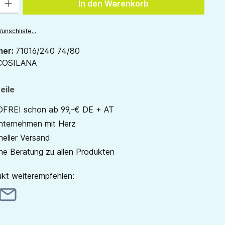
In den Warenkorb
unschliste...
mer:
71016/240 74/80
COSILANA
eile
REI schon ab 99,-€ DE + AT
unternehmen mit Herz
neller Versand
he Beratung zu allen Produkten
kt weiterempfehlen: