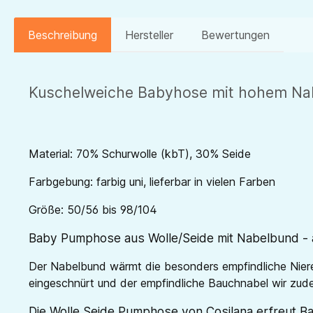
Beschreibung
Hersteller
Bewertungen
Kuschelweiche Babyhose mit hohem Nabe
Material: 70% Schurwolle (kbT), 30% Seide
Farbgebung: farbig uni, lieferbar in vielen Farben
Größe: 50/56 bis 98/104
Baby Pumphose aus Wolle/Seide mit Nabelbund - 
Der Nabelbund wärmt die besonders empfindliche Nier
eingeschnürt und der empfindliche Bauchnabel wir zud
Die Wolle Seide Pumphose von Cosilana erfreut B