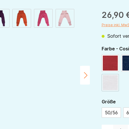
26,90 
Preise inkl. Mw
Sofort ver
Farbe - Cos
rot
rose
(Diese Opt
ausw
Größe
50/56
6
Produkt Anzahl: