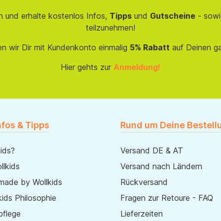
 und erhalte kostenlos Infos,
Tipps
und
Gutscheine
- sowi
teilzunehmen!
en wir Dir mit Kundenkonto einmalig
5% Rabatt
auf Deinen g
Hier gehts zur
Anmeldung!
nfos & Tipps
Rund um Deine Bestell
ids?
Versand DE & AT
lkids
Versand nach Ländern
made by Wollkids
Rückversand
ids Philosophie
Fragen zur Retoure - FAQ
pflege
Lieferzeiten