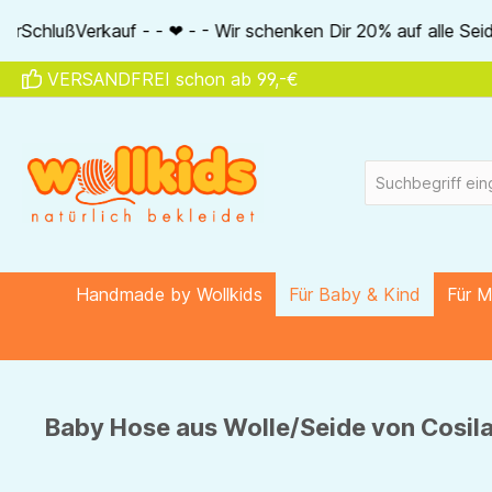
springen
Zur Hauptnavigation springen
- Wir schenken Dir 20% auf alle Seidenartikel von Akena - - 
VERSANDFREI schon ab 99,-€
Handmade by Wollkids
Für Baby & Kind
Für 
Baby Hose aus Wolle/Seide von Cosila