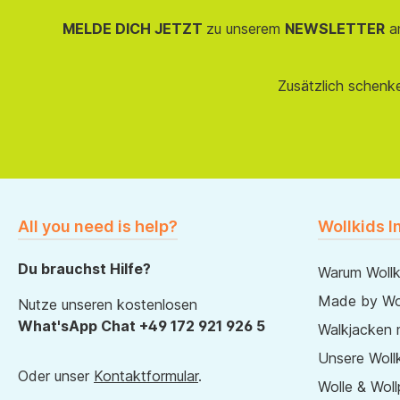
MELDE DICH JETZT
zu unserem
NEWSLETTER
an
Zusätzlich schenk
All you need is help?
Wollkids I
Du brauchst Hilfe?
Warum Wollk
Made by Wol
Nutze unseren kostenlosen
What'sApp Chat +49 172 921 926 5
Walkjacken 
Unsere Wollk
Oder unser
Kontaktformular
.
Wolle & Woll