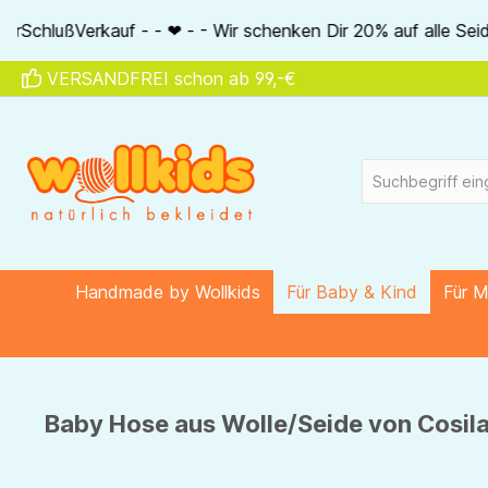
springen
Zur Hauptnavigation springen
- Wir schenken Dir 20% auf alle Seidenartikel von Akena - - 
VERSANDFREI schon ab 99,-€
Handmade by Wollkids
Für Baby & Kind
Für 
Baby Hose aus Wolle/Seide von Cosilan