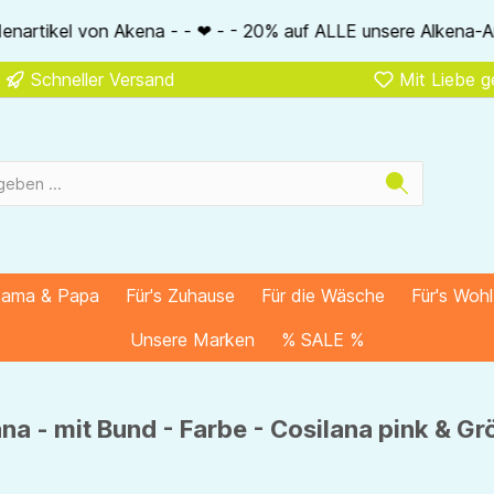
❤ - - 20% auf ALLE unsere Alkena-Artikel - - ❤ - - 20% NUR M
Schneller Versand
Mit Liebe 
Mama & Papa
Für's Zuhause
Für die Wäsche
Für's Woh
Unsere Marken
% SALE %
a - mit Bund - Farbe - Cosilana pink & G