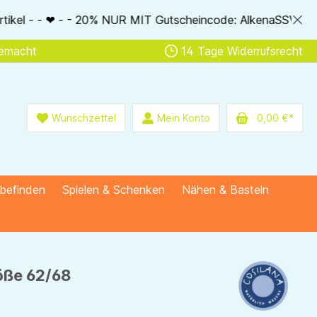
IT Gutscheincode: AlkenaSSV - - ❤ - - Nur im Bestellablauf d
gemacht
14 Tage Widerrufsrecht
Wunschzettel
Mein Konto
0,00 €*
lbefinden
Spielen & Schenken
Nähen & Basteln
röße 62/68