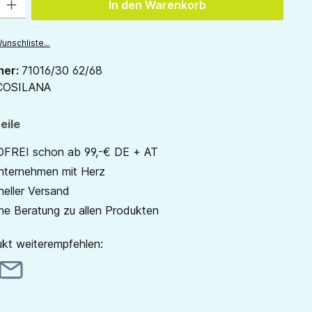
In den Warenkorb
unschliste...
mer:
71016/30 62/68
COSILANA
eile
REI schon ab 99,-€ DE + AT
unternehmen mit Herz
neller Versand
he Beratung zu allen Produkten
kt weiterempfehlen: