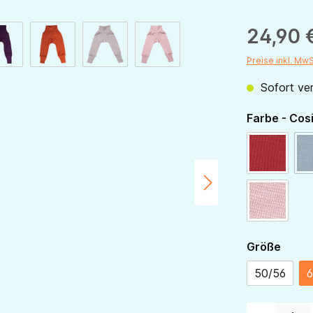
24,90 
Preise inkl. Mw
Sofort ver
Farbe - Cos
rot
rose
ausw
Größe
50/56
6
Produkt Anzahl: