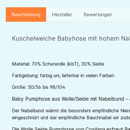
Beschreibung
Hersteller
Bewertungen
Kuschelweiche Babyhose mit hohem Nabe
Material: 70% Schurwolle (kbT), 30% Seide
Farbgebung: farbig uni, lieferbar in vielen Farben
Größe: 50/56 bis 98/104
Baby Pumphose aus Wolle/Seide mit Nabelbund - 
Der Nabelbund wärmt die besonders empfindliche Nier
eingeschnürt und der empfindliche Bauchnabel wir zud
Die Wolle Seide Pumphose von Cosilana erfreut B