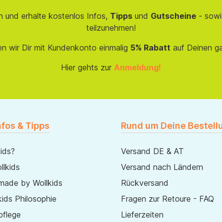
 und erhalte kostenlos Infos,
Tipps
und
Gutscheine
- sowi
teilzunehmen!
en wir Dir mit Kundenkonto einmalig
5% Rabatt
auf Deinen g
Hier gehts zur
Anmeldung!
nfos & Tipps
Rund um Deine Bestell
ids?
Versand DE & AT
lkids
Versand nach Ländern
made by Wollkids
Rückversand
ids Philosophie
Fragen zur Retoure - FAQ
pflege
Lieferzeiten