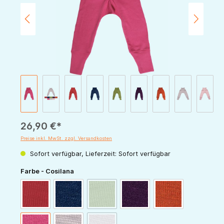
26,90 €*
Preise inkl. MwSt. zzgl. Versandkosten
Sofort verfügbar, Lieferzeit: Sofort verfügbar
auswählen
Farbe - Cosilana
(Diese Option ist zurzeit nicht verfügbar.)
rot
marine
grün
pflaume
orange