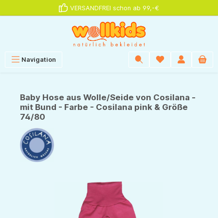
VERSANDFREI schon ab 99,-€
alt springen
Navigation
Baby Hose aus Wolle/Seide von Cosilana -
mit Bund - Farbe - Cosilana pink & Größe
74/80
Bildergalerie überspringen