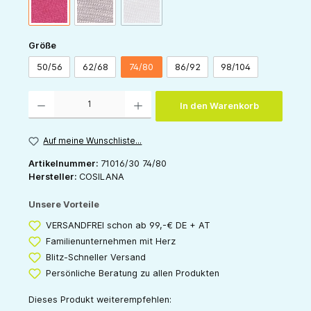
(Diese Option ist zurzeit nicht verfügbar.)
pink
grau
rose
auswählen
Größe
50/56
62/68
74/80
86/92
98/104
Produkt Anzahl: Gib den gewünschten Wert ein oder benutze die Schaltflächen um die 
In den Warenkorb
Auf meine Wunschliste...
Artikelnummer:
71016/30 74/80
Hersteller:
COSILANA
Unsere Vorteile
VERSANDFREI schon ab 99,-€ DE + AT
Familienunternehmen mit Herz
Blitz-Schneller Versand
Persönliche Beratung zu allen Produkten
Dieses Produkt weiterempfehlen: