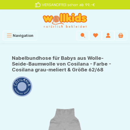
VERSANDFREI schon ab 99,-€
alt springen
Navigation
Nabelbundhose für Babys aus Wolle-
Seide-Baumwolle von Cosilana - Farbe -
Cosilana grau-meliert & Größe 62/68
Bildergalerie überspringen