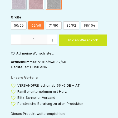
(Diese Option ist zurzeit nicht verfügbar.)
weinrot-meliert
rosa-meliert
grau-meliert
auswählen
Größe
50/56
62/68
74/80
86/92
98/104
Produkt Anzahl: Gib den gewünschten Wert ein oder benutze die Schaltflächen um die 
In den Warenkorb
Auf meine Wunschliste...
Artikelnummer:
91016/940 62/68
Hersteller:
COSILANA
Unsere Vorteile
VERSANDFREI schon ab 99,-€ DE + AT
Familienunternehmen mit Herz
Blitz-Schneller Versand
Persönliche Beratung zu allen Produkten
Dieses Produkt weiterempfehlen: