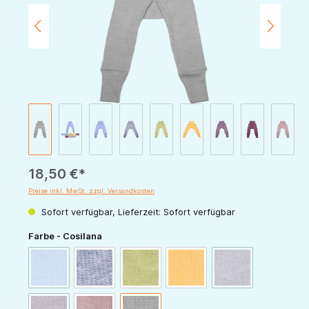
18,50 €*
Preise inkl. MwSt. zzgl. Versandkosten
Sofort verfügbar, Lieferzeit: Sofort verfügbar
auswählen
Farbe - Cosilana
(Diese Option ist zurzeit nicht verfügbar.)
(Diese Option ist zur
blau-meliert
marine-meliert
grün-meliert
gelb-meliert
pflaume-meliert