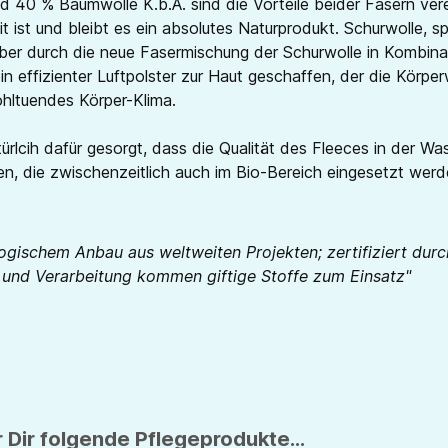
d 40 % Baumwolle K.b.A. sind die Vorteile beider Fasern ve
t ist und bleibt es ein absolutes Naturprodukt. Schurwolle, 
 Aber durch die neue Fasermischung der Schurwolle in Kombina
in effizienter Luftpolster zur Haut geschaffen, der die Körp
ohltuendes Körper-Klima.
rlcih dafür gesorgt, dass die Qualität des Fleeces in der 
hren, die zwischenzeitlich auch im Bio-Bereich eingesetzt w
logischem Anbau aus weltweiten Projekten; zertifiziert d
e und Verarbeitung kommen giftige Stoffe zum Einsatz"
 Dir folgende Pflegeprodukte...