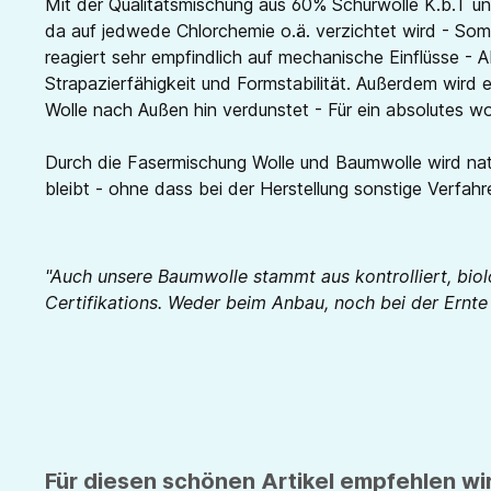
Mit der Qualitätsmischung aus 60% Schurwolle K.b.T un
da auf jedwede Chlorchemie o.ä. verzichtet wird - Somi
reagiert sehr empfindlich auf mechanische Einflüsse -
Strapazierfähigkeit und Formstabilität. Außerdem wird e
Wolle nach Außen hin verdunstet - Für ein absolutes w
Durch die Fasermischung Wolle und Baumwolle wird natü
bleibt - ohne dass bei der Herstellung sonstige Verfa
"Auch unsere Baumwolle stammt aus kontrolliert, bio
Certifikations. Weder beim Anbau, noch bei der Ernt
Für diesen schönen Artikel empfehlen wir