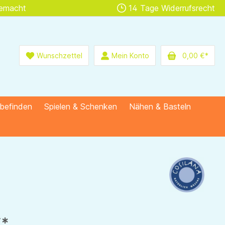
gemacht
14 Tage Widerrufsrecht
Wunschzettel
Mein Konto
0,00 €*
lbefinden
Spielen & Schenken
Nähen & Basteln
€*