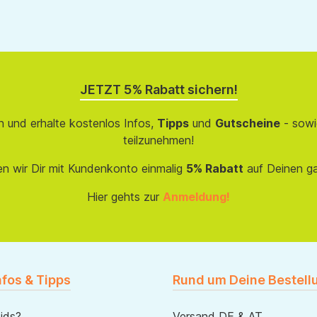
JETZT 5% Rabatt sichern!
 und erhalte kostenlos Infos,
Tipps
und
Gutscheine
- sowi
teilzunehmen!
en wir Dir mit Kundenkonto einmalig
5% Rabatt
auf Deinen g
Hier gehts zur
Anmeldung!
nfos & Tipps
Rund um Deine Bestell
ids?
Versand DE & AT