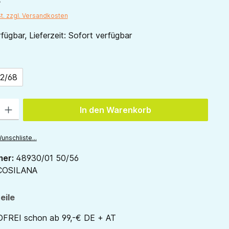
St. zzgl. Versandkosten
fügbar, Lieferzeit: Sofort verfügbar
ählen
2/68
 Gib den gewünschten Wert ein oder benutze die Schaltflächen um die Anzah
In den Warenkorb
unschliste...
mer:
48930/01 50/56
COSILANA
eile
REI schon ab 99,-€ DE + AT