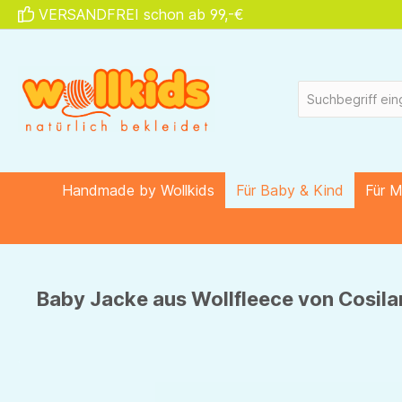
VERSANDFREI schon ab 99,-€
springen
Zur Hauptnavigation springen
Handmade by Wollkids
Für Baby & Kind
Für 
Baby Jacke aus Wollfleece von Cosilan
Bildergalerie überspringen