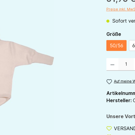
Preise inkl. Mw
Sofort ver
ausw
Größe
50/56
6
Produkt Anzahl:
Auf meine W
Artikelnum
Hersteller:
Unsere Vort
VERSANDF