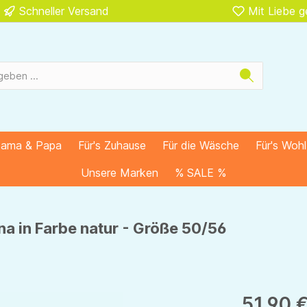
Schneller Versand
Mit Liebe 
Mama & Papa
Für's Zuhause
Für die Wäsche
Für's Woh
Unsere Marken
% SALE %
a in Farbe natur - Größe 50/56
51,90 