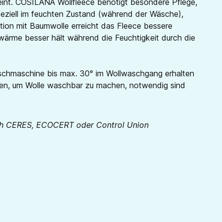
reint. COSILANA Wollfleece benötigt besondere Pflege,
speziell im feuchten Zustand (während der Wäsche),
tion mit Baumwolle erreicht das Fleece bessere
erwärme besser hält während die Feuchtigkeit durch die
Waschmaschine bis max. 30° im Wollwaschgang erhalten
erden, um Wolle waschbar zu machen, notwendig sind
urch CERES, ECOCERT oder Control Union