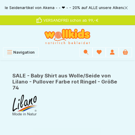
alt springen
idenartikel von Akena - - ❤ - - 20% auf ALLE unsere Alkena-Artikel - - 
VERSANDFREI schon ab 99,-€
Navigation
SALE - Baby Shirt aus Wolle/Seide von
Lilano - Pullover Farbe rot Ringel - Größe
74
Bildergalerie überspringen