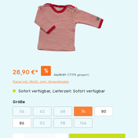
%
28,90 €*
34,90 €*
(17.19% gespart)
Preise inkl. MwSt. zzgl. Versandkosten
Sofort verfügbar, Lieferzeit: Sofort verfügbar
auswählen
Größe
56
62
68
74
80
(Diese Option ist zurzeit nicht verfügbar.)
(Diese Option ist zurzeit nicht verfügbar.)
(Diese Option ist zurzeit nicht verfügbar.)
86
92
98
104
(Diese Option ist zurzeit nicht verfügbar.)
(Diese Option ist zurzeit nicht verfügbar.)
(Diese Option ist zurzeit nicht v
Produkt Anzahl: Gib den gewünschten Wert ein oder benutze die Schaltflächen um die 