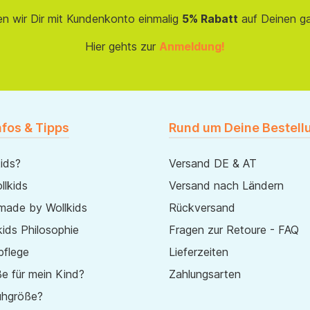
en wir Dir mit Kundenkonto einmalig
5% Rabatt
auf Deinen g
Hier gehts zur
Anmeldung!
nfos & Tipps
Rund um Deine Bestell
ids?
Versand DE & AT
lkids
Versand nach Ländern
made by Wollkids
Rückversand
ids Philosophie
Fragen zur Retoure - FAQ
pflege
Lieferzeiten
e für mein Kind?
Zahlungsarten
uhgröße?