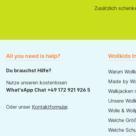
Zusätzlich schenk
All you need is help?
Wollkids I
Du brauchst Hilfe?
Warum Wollk
Made by Wol
Nutze unseren kostenlosen
What'sApp Chat +49 172 921 926 5
Walkjacken 
Unsere Wollk
Oder unser
Kontaktformular
.
Wolle & Woll
Welche Größ
Welche Sch