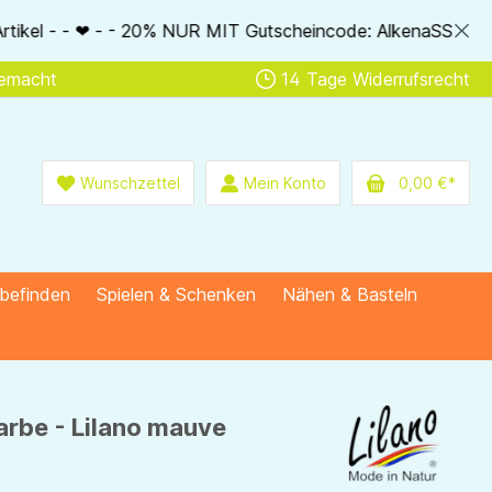
IT Gutscheincode: AlkenaSSV - - ❤ - - Nur im Bestellablauf d
gemacht
14 Tage Widerrufsrecht
Wunschzettel
Mein Konto
0,00 €*
lbefinden
Spielen & Schenken
Nähen & Basteln
arbe - Lilano mauve