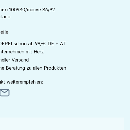
mer:
100930/mauve 86/92
ilano
eile
REI schon ab 99,-€ DE + AT
unternehmen mit Herz
neller Versand
he Beratung zu allen Produkten
kt weiterempfehlen: