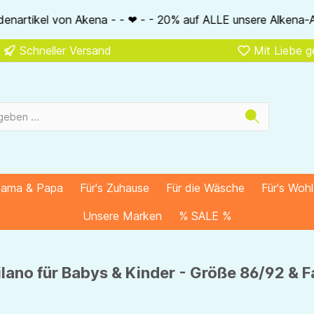
❤ - - 20% auf ALLE unsere Alkena-Artikel - - ❤ - - 20% NUR M
Schneller Versand
Mit Liebe 
Mama & Papa
Für's Zuhause
Für die Wäsche
Für's Woh
Unsere Marken
% SALE %
lano für Babys & Kinder - Größe 86/92 & F