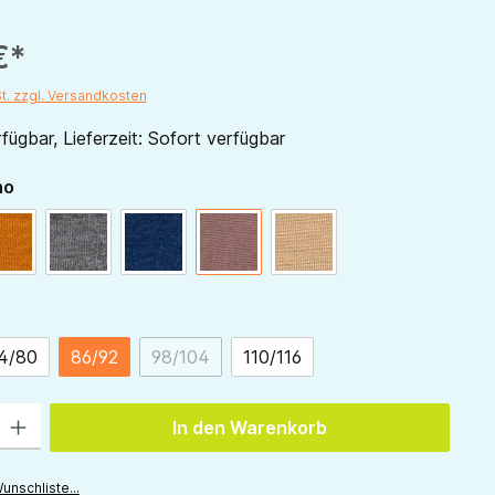
€*
St. zzgl. Versandkosten
fügbar, Lieferzeit: Sofort verfügbar
auswählen
no
curry
hellgrau
marine
mauve
sand
ählen
4/80
86/92
98/104
110/116
(Diese Option ist zurzeit nicht verfügbar.)
 Gib den gewünschten Wert ein oder benutze die Schaltflächen um die Anzah
In den Warenkorb
unschliste...