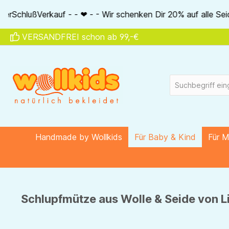
springen
Zur Hauptnavigation springen
- Wir schenken Dir 20% auf alle Seidenartikel von Akena - - 
VERSANDFREI schon ab 99,-€
Handmade by Wollkids
Für Baby & Kind
Für 
Schlupfmütze aus Wolle & Seide von Li