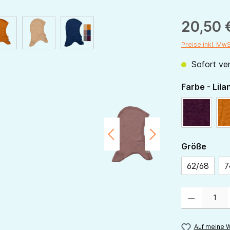
20,50 
Preise inkl. Mw
Sofort ver
Farbe - Lila
beere
ausw
Größe
62/68
7
Produkt Anzahl:
Auf meine W