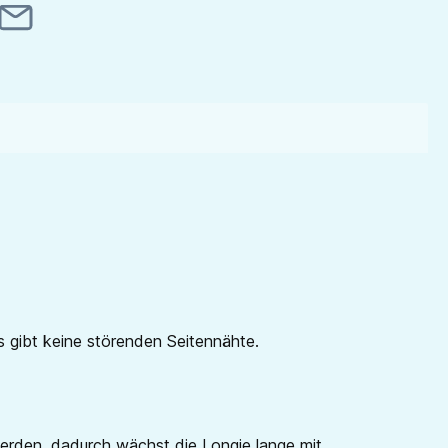
 gibt keine störenden Seitennähte.
erden, dadurch wächst die Longie lange mit.