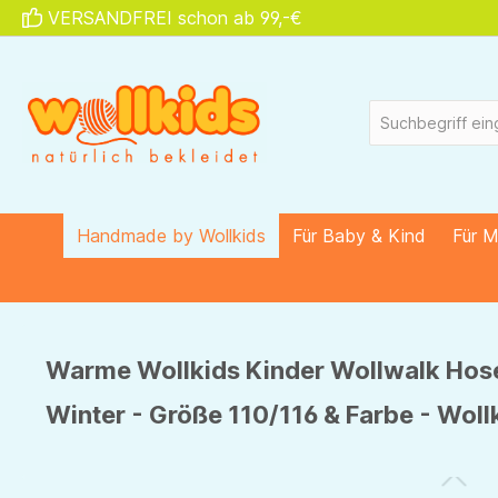
VERSANDFREI schon ab 99,-€
springen
Zur Hauptnavigation springen
Handmade by Wollkids
Für Baby & Kind
Für 
Warme Wollkids Kinder Wollwalk Hose
Winter - Größe 110/116 & Farbe - Woll