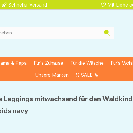
Schneller Versand
Mit Liebe 
Mama & Papa
Für's Zuhause
Für die Wäsche
Für's Woh
Unsere Marken
% SALE %
 Leggings mitwachsend für den Waldkind
kids navy