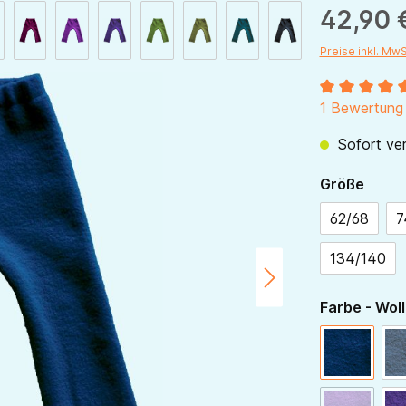
42,90 
Preise inkl. Mw
Durchschnitt
1 Bewertung
Sofort ver
ausw
Größe
62/68
7
134/140
Farbe - Woll
navy