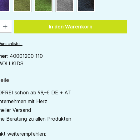
ion ist zurzeit nicht verfügbar.)
pflaume
waldgrün
gras
hellgrau
anthrazit
 Gib den gewünschten Wert ein oder benutze die Schaltflächen um die Anzah
In den Warenkorb
unschliste...
mer:
40001200 110
WOLLKIDS
eile
REI schon ab 99,-€ DE + AT
unternehmen mit Herz
neller Versand
he Beratung zu allen Produkten
kt weiterempfehlen: