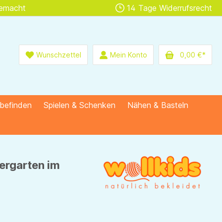
gemacht
14 Tage Widerrufsrecht
Wunschzettel
Mein Konto
0,00 €*
lbefinden
Spielen & Schenken
Nähen & Basteln
ergarten im