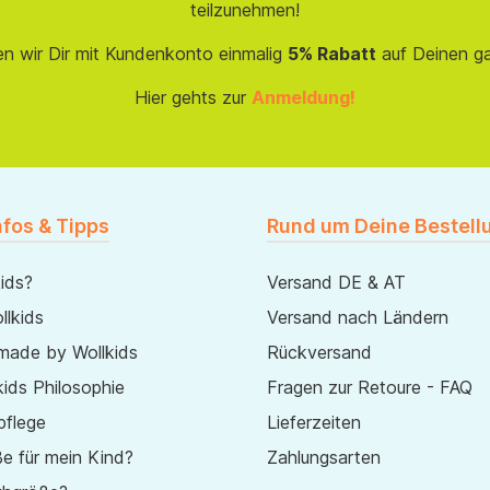
teilzunehmen!
en wir Dir mit Kundenkonto einmalig
5% Rabatt
auf Deinen g
Hier gehts zur
Anmeldung!
nfos & Tipps
Rund um Deine Bestell
ids?
Versand DE & AT
lkids
Versand nach Ländern
made by Wollkids
Rückversand
ids Philosophie
Fragen zur Retoure - FAQ
pflege
Lieferzeiten
e für mein Kind?
Zahlungsarten