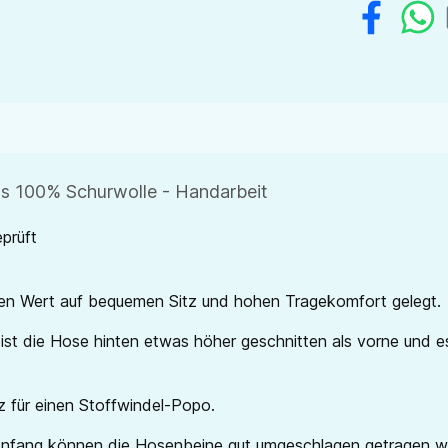
us 100% Schurwolle - Handarbeit
prüft
en Wert auf bequemen Sitz und hohen Tragekomfort gelegt.
st die Hose hinten etwas höher geschnitten als vorne und es
z für einen Stoffwindel-Popo.
u Anfang können die Hosenbeine gut umgeschlagen getragen w