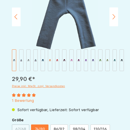
29,90 €*
Preise inkl. MwSt. zzgl. Versandkosten
Durchschnittliche Bewertung von 5 von 5 Sternen
1 Bewertung
Sofort verfügbar, Lieferzeit: Sofort verfügbar
auswählen
Größe
62/68
74/80
86/92
98/104
110/116