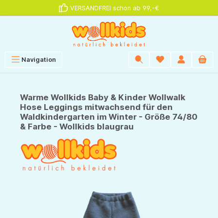
VERSANDFREI schon ab 99,-€
alt springen
Navigation
Warme Wollkids Baby & Kinder Wollwalk
Hose Leggings mitwachsend für den
Waldkindergarten im Winter - Größe 74/80
& Farbe - Wollkids blaugrau
Bildergalerie überspringen