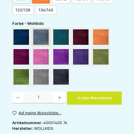
(Diese Option ist zurzeit nicht verfügbar.)
122/128
134/140
auswählen
Farbe - Wollkids
navy
blaugrau
dunkelpetrol
bordeaux
hellorange
beere
himbeer
lila
pflaume
waldgrün
gras
hellgrau
anthrazit
Produkt Anzahl: Gib den gewünschten Wert ein oder benutze die Schaltflächen um die 
In den Warenkorb
Auf meine Wunschliste...
Artikelnummer:
40001400 74
Hersteller:
WOLLKIDS