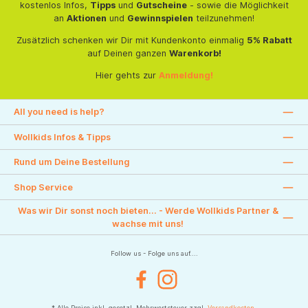
kostenlos Infos,
Tipps
und
Gutscheine
- sowie die Möglichkeit
an
Aktionen
und
Gewinnspielen
teilzunehmen!
Zusätzlich schenken wir Dir mit Kundenkonto einmalig
5% Rabatt
auf Deinen ganzen
Warenkorb!
Hier gehts zur
Anmeldung!
All you need is help?
Wollkids Infos & Tipps
Rund um Deine Bestellung
Shop Service
Was wir Dir sonst noch bieten... - Werde Wollkids Partner &
wachse mit uns!
Follow us - Folge uns auf....
Facebook
Instagram
* Alle Preise inkl. gesetzl. Mehrwertsteuer zzgl.
Versandkosten
.