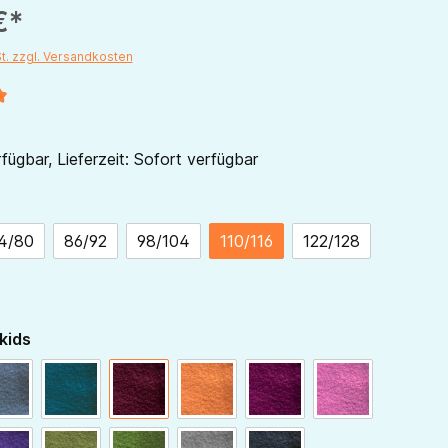
€*
St. zzgl. Versandkosten
liche Bewertung von 5 von 5 Sternen
fügbar, Lieferzeit: Sofort verfügbar
ählen
4/80
86/92
98/104
110/116
122/128
auswählen
kids
blaugrau
dunkelpetrol
bordeaux
hellorange
beere
himbeer