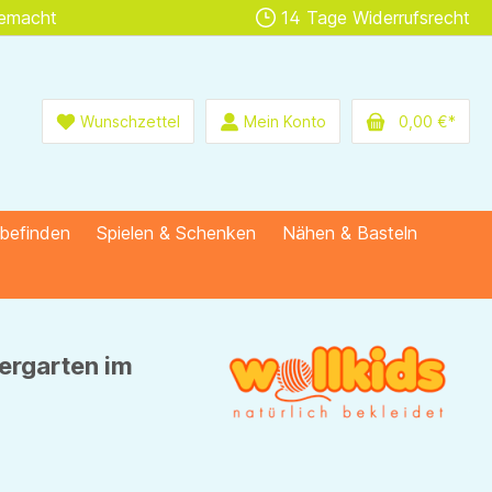
gemacht
14 Tage Widerrufsrecht
Wunschzettel
Mein Konto
0,00 €*
lbefinden
Spielen & Schenken
Nähen & Basteln
ergarten im