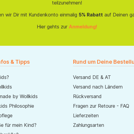
teilzunehmen!
en wir Dir mit Kundenkonto einmalig
5% Rabatt
auf Deinen g
Hier gehts zur
Anmeldung!
nfos & Tipps
Rund um Deine Bestell
ids?
Versand DE & AT
lkids
Versand nach Ländern
made by Wollkids
Rückversand
ids Philosophie
Fragen zur Retoure - FAQ
pflege
Lieferzeiten
e für mein Kind?
Zahlungsarten