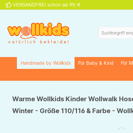
VERSANDFREI schon ab 99,-€
springen
Zur Hauptnavigation springen
Handmade by Wollkids
Für Baby & Kind
Für 
Warme Wollkids Kinder Wollwalk Hose
Winter - Größe 110/116 & Farbe - Wol