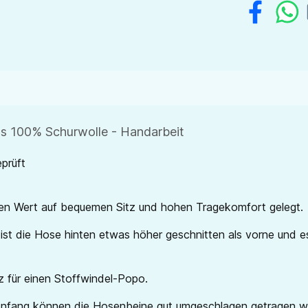
us 100% Schurwolle - Handarbeit
prüft
en Wert auf bequemen Sitz und hohen Tragekomfort gelegt.
st die Hose hinten etwas höher geschnitten als vorne und es
z für einen Stoffwindel-Popo.
u Anfang können die Hosenbeine gut umgeschlagen getragen w