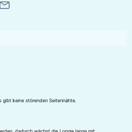
 gibt keine störenden Seitennähte.
erden, dadurch wächst die Longie lange mit.