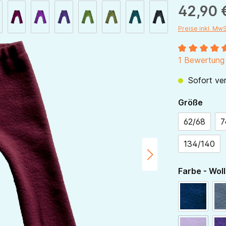
42,90 
Preise inkl. Mw
Durchschnitt
1 Bewertung
Sofort ver
ausw
Größe
62/68
7
134/140
Farbe - Woll
navy