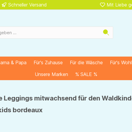
Schneller Versand
Mit Liebe 
Mama & Papa
Für's Zuhause
Für die Wäsche
Für's Woh
Unsere Marken
% SALE %
 Leggings mitwachsend für den Waldkind
lkids bordeaux