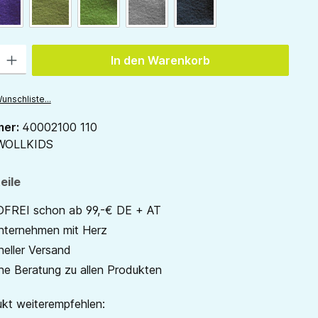
ion ist zurzeit nicht verfügbar.)
pflaume
waldgrün
gras
hellgrau
anthrazit
 Gib den gewünschten Wert ein oder benutze die Schaltflächen um die Anzah
In den Warenkorb
unschliste...
mer:
40002100 110
WOLLKIDS
eile
REI schon ab 99,-€ DE + AT
unternehmen mit Herz
neller Versand
he Beratung zu allen Produkten
kt weiterempfehlen: