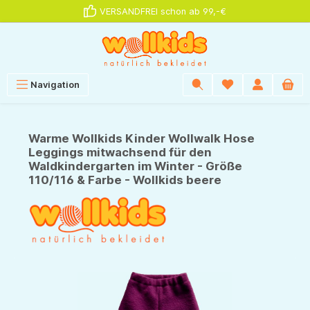
VERSANDFREI schon ab 99,-€
alt springen
Navigation
Warme Wollkids Kinder Wollwalk Hose
Leggings mitwachsend für den
Waldkindergarten im Winter - Größe
110/116 & Farbe - Wollkids beere
Bildergalerie überspringen