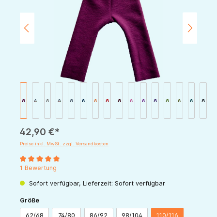
42,90 €*
Preise inkl. MwSt. zzgl. Versandkosten
Durchschnittliche Bewertung von 5 von 5 Sternen
1 Bewertung
Sofort verfügbar, Lieferzeit: Sofort verfügbar
auswählen
Größe
62/68
74/80
86/92
98/104
110/116