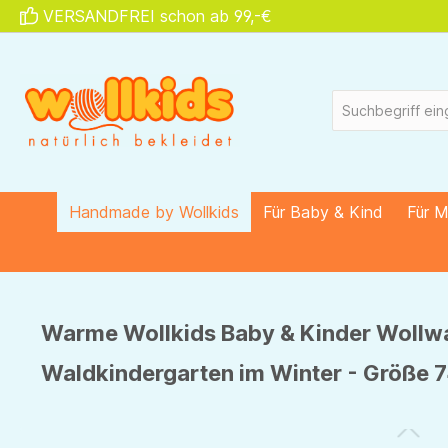
VERSANDFREI schon ab 99,-€
springen
Zur Hauptnavigation springen
Handmade by Wollkids
Für Baby & Kind
Für 
Warme Wollkids Baby & Kinder Wollw
Waldkindergarten im Winter - Größe 7