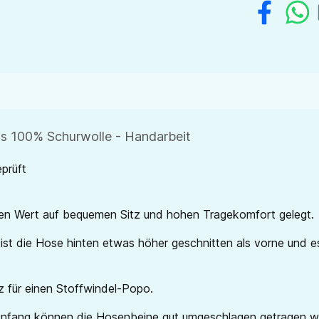
us 100% Schurwolle - Handarbeit
prüft
en Wert auf bequemen Sitz und hohen Tragekomfort gelegt.
st die Hose hinten etwas höher geschnitten als vorne und es
z für einen Stoffwindel-Popo.
u Anfang können die Hosenbeine gut umgeschlagen getragen w