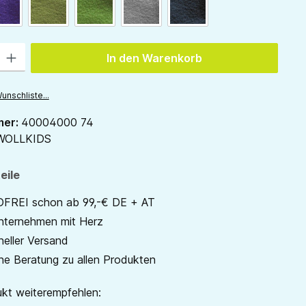
pflaume
waldgrün
gras
hellgrau
anthrazit
 Gib den gewünschten Wert ein oder benutze die Schaltflächen um die Anzah
In den Warenkorb
unschliste...
mer:
40004000 74
WOLLKIDS
eile
REI schon ab 99,-€ DE + AT
unternehmen mit Herz
neller Versand
he Beratung zu allen Produkten
kt weiterempfehlen: