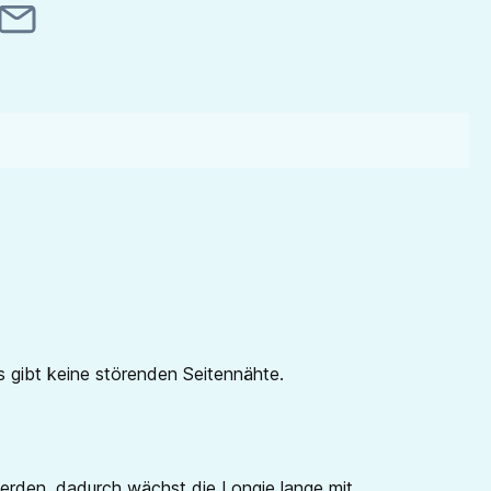
 gibt keine störenden Seitennähte.
erden, dadurch wächst die Longie lange mit.