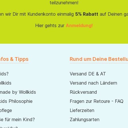
teilzunehmen!
en wir Dir mit Kundenkonto einmalig
5% Rabatt
auf Deinen g
Hier gehts zur
Anmeldung!
nfos & Tipps
Rund um Deine Bestell
ids?
Versand DE & AT
lkids
Versand nach Ländern
made by Wollkids
Rückversand
ids Philosophie
Fragen zur Retoure - FAQ
pflege
Lieferzeiten
e für mein Kind?
Zahlungsarten