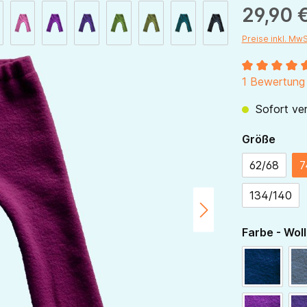
29,90 
Preise inkl. Mw
Durchschnitt
1 Bewertung
Sofort ver
ausw
Größe
62/68
7
134/140
Farbe - Woll
navy