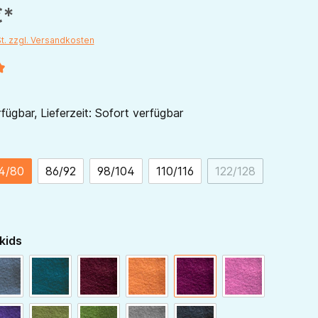
€*
St. zzgl. Versandkosten
liche Bewertung von 5 von 5 Sternen
fügbar, Lieferzeit: Sofort verfügbar
ählen
4/80
86/92
98/104
110/116
122/128
(Diese Option ist 
auswählen
kids
blaugrau
dunkelpetrol
bordeaux
hellorange
beere
himbeer