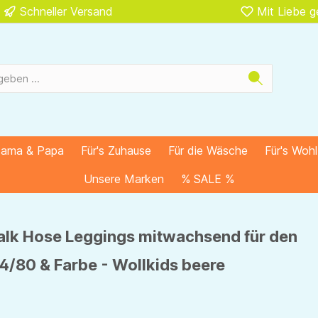
Schneller Versand
Mit Liebe 
Mama & Papa
Für's Zuhause
Für die Wäsche
Für's Woh
Unsere Marken
% SALE %
alk Hose Leggings mitwachsend für den
4/80 & Farbe - Wollkids beere