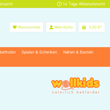
gemacht
14 Tage Widerrufsrecht
Wunschzettel
Mein Konto
0,00 €*
lbefinden
Spielen & Schenken
Nähen & Basteln