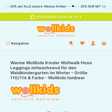
alt springen
% auf ALLE unsere Alkena-Artikel - - ❤ - - 20% NUR MIT Gutscheincode: Al
VERSANDFREI schon ab 99,-€
Navigation
Warme Wollkids Kinder Wollwalk Hose
Leggings mitwachsend für den
Waldkindergarten im Winter - Größe
110/116 & Farbe - Wollkids himbeer