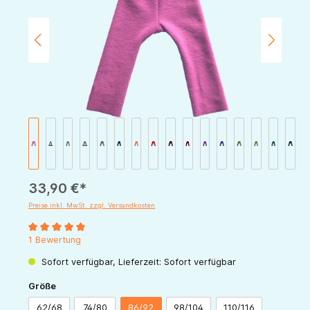
33,90 €*
Preise inkl. MwSt. zzgl. Versandkosten
Durchschnittliche Bewertung von 5 von 5 Sternen
1 Bewertung
Sofort verfügbar, Lieferzeit: Sofort verfügbar
auswählen
Größe
62/68
74/80
86/92
98/104
110/116