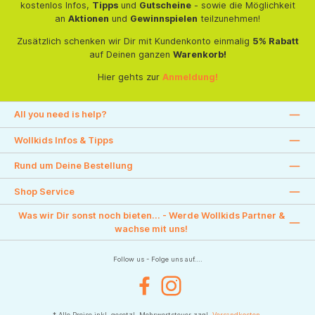
kostenlos Infos,
Tipps
und
Gutscheine
- sowie die Möglichkeit
an
Aktionen
und
Gewinnspielen
teilzunehmen!
Zusätzlich schenken wir Dir mit Kundenkonto einmalig
5% Rabatt
auf Deinen ganzen
Warenkorb!
Hier gehts zur
Anmeldung!
All you need is help?
Wollkids Infos & Tipps
Rund um Deine Bestellung
Shop Service
Was wir Dir sonst noch bieten... - Werde Wollkids Partner &
wachse mit uns!
Follow us - Folge uns auf....
Facebook
Instagram
* Alle Preise inkl. gesetzl. Mehrwertsteuer zzgl.
Versandkosten
.