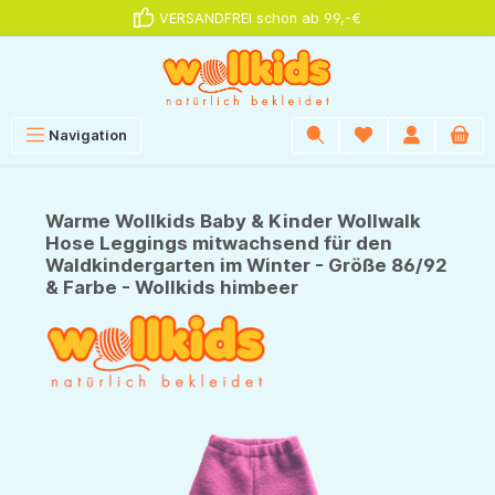
VERSANDFREI schon ab 99,-€
alt springen
Navigation
Warme Wollkids Baby & Kinder Wollwalk
Hose Leggings mitwachsend für den
Waldkindergarten im Winter - Größe 86/92
& Farbe - Wollkids himbeer
Bildergalerie überspringen