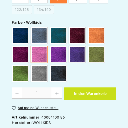
122/128
134/140
(Diese Option ist zurzeit nicht verfügbar.)
(Diese Option ist zurzeit nicht verfügbar.)
auswählen
Farbe - Wollkids
navy
blaugrau
dunkelpetrol
bordeaux
hellorange
beere
himbeer
lila
pflaume
waldgrün
gras
hellgrau
anthrazit
Produkt Anzahl: Gib den gewünschten Wert ein oder benutze die Schaltflächen um die 
In den Warenkorb
Auf meine Wunschliste...
Artikelnummer:
40004100 86
Hersteller:
WOLLKIDS