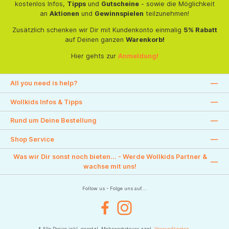
kostenlos Infos,
Tipps
und
Gutscheine
- sowie die Möglichkeit
an
Aktionen
und
Gewinnspielen
teilzunehmen!
Zusätzlich schenken wir Dir mit Kundenkonto einmalig
5% Rabatt
auf Deinen ganzen
Warenkorb!
Hier gehts zur
Anmeldung!
All you need is help?
Wollkids Infos & Tipps
Rund um Deine Bestellung
Shop Service
Was wir Dir sonst noch bieten... - Werde Wollkids Partner &
wachse mit uns!
Follow us - Folge uns auf....
Facebook
Instagram
* Alle Preise inkl. gesetzl. Mehrwertsteuer zzgl.
Versandkosten
.