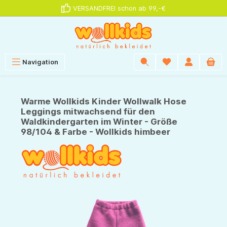
VERSANDFREI schon ab 99,-€
alt springen
Navigation
Warme Wollkids Kinder Wollwalk Hose
Leggings mitwachsend für den
Waldkindergarten im Winter - Größe
98/104 & Farbe - Wollkids himbeer
Bildergalerie überspringen