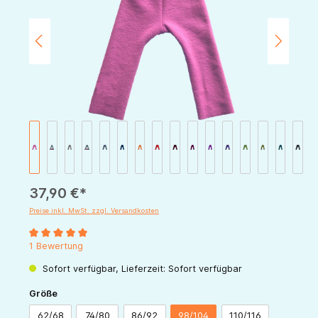
37,90 €*
Preise inkl. MwSt. zzgl. Versandkosten
Durchschnittliche Bewertung von 5 von 5 Sternen
1 Bewertung
Sofort verfügbar, Lieferzeit: Sofort verfügbar
auswählen
Größe
62/68
74/80
86/92
98/104
110/116