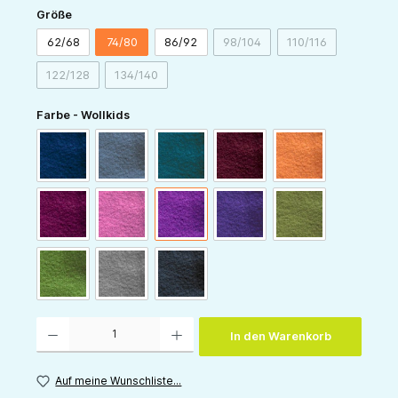
auswählen
Größe
62/68
74/80
86/92
98/104
110/116
(Diese Option ist zurzeit nicht v
(Diese Option ist z
122/128
134/140
(Diese Option ist zurzeit nicht verfügbar.)
(Diese Option ist zurzeit nicht verfügbar.)
auswählen
Farbe - Wollkids
navy
blaugrau
dunkelpetrol
bordeaux
hellorange
beere
himbeer
lila
pflaume
waldgrün
gras
hellgrau
anthrazit
Produkt Anzahl: Gib den gewünschten Wert ein oder benutze die Schaltflächen um die 
In den Warenkorb
Auf meine Wunschliste...