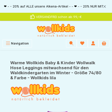
alt springen
0% auf ALLE unsere Alkena-Artikel - - ❤ - - 20% NUR MIT Gutscheincode: 
VERSANDFREI schon ab 99,-€
Navigation
Warme Wollkids Baby & Kinder Wollwalk
Hose Leggings mitwachsend für den
Waldkindergarten im Winter - Größe 74/80
& Farbe - Wollkids lila