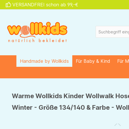
VERSANDFREI schon ab 99,-€
springen
Zur Hauptnavigation springen
Handmade by Wollkids
Für Baby & Kind
Für 
Warme Wollkids Kinder Wollwalk Hose
Winter - Größe 134/140 & Farbe - Wol