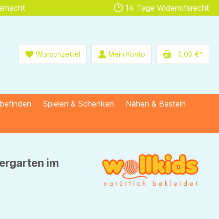
gemacht
14 Tage Widerrufsrecht
Wunschzettel
Mein Konto
0,00 €*
lbefinden
Spielen & Schenken
Nähen & Basteln
ergarten im