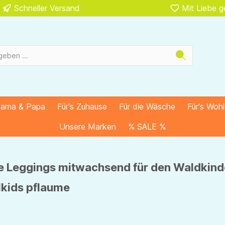
Schneller Versand
Mit Liebe 
Mama & Papa
Für's Zuhause
Für die Wäsche
Für's Woh
Unsere Marken
% SALE %
 Leggings mitwachsend für den Waldkind
lkids pflaume