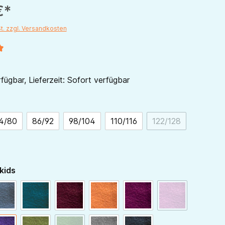
€*
St. zzgl. Versandkosten
liche Bewertung von 5 von 5 Sternen
fügbar, Lieferzeit: Sofort verfügbar
ählen
4/80
86/92
98/104
110/116
122/128
ion ist zurzeit nicht verfügbar.)
(Diese Option ist 
auswählen
kids
blaugrau
dunkelpetrol
bordeaux
hellorange
beere
himbeer
(Diese Option is