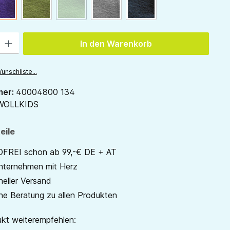
ion ist zurzeit nicht verfügbar.)
pflaume
waldgrün
gras
(Diese Option ist zurzeit nicht verfügbar.)
hellgrau
anthrazit
 Gib den gewünschten Wert ein oder benutze die Schaltflächen um die Anzah
In den Warenkorb
unschliste...
mer:
40004800 134
WOLLKIDS
eile
REI schon ab 99,-€ DE + AT
unternehmen mit Herz
neller Versand
he Beratung zu allen Produkten
kt weiterempfehlen: