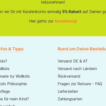
teilzunehmen!
en wir Dir mit Kundenkonto einmalig
5% Rabatt
auf Deinen g
Hier gehts zur
Anmeldung!
nfos & Tipps
Rund um Deine Bestell
ids?
Versand DE & AT
lkids
Versand nach Ländern
made by Wollkids
Rückversand
ids Philosophie
Fragen zur Retoure - FAQ
pflege
Lieferzeiten
e für mein Kind?
Zahlungsarten