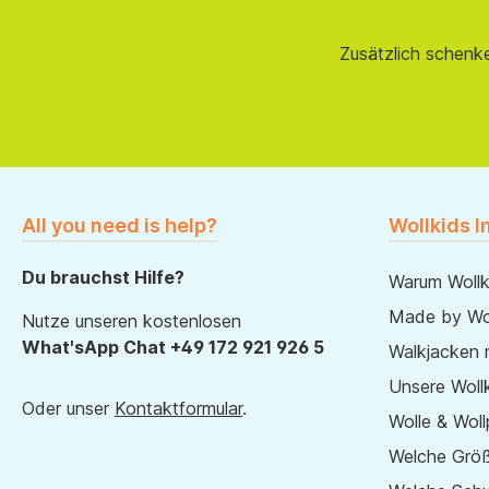
Zusätzlich schenk
All you need is help?
Wollkids I
Du brauchst Hilfe?
Warum Wollk
Made by Wol
Nutze unseren kostenlosen
What'sApp Chat +49 172 921 926 5
Walkjacken 
Unsere Wollk
Oder unser
Kontaktformular
.
Wolle & Woll
Welche Größ