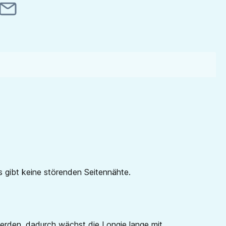
 gibt keine störenden Seitennähte.
erden, dadurch wächst die Longie lange mit.