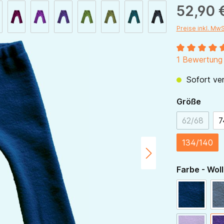
52,90 
Preise inkl. Mw
Durchschnitt
1 Bewertung
Sofort ver
ausw
Größe
62/68
7
(Diese Opt
134/140
Farbe - Woll
navy