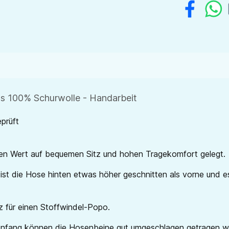
us 100% Schurwolle - Handarbeit
prüft
en Wert auf bequemen Sitz und hohen Tragekomfort gelegt.
st die Hose hinten etwas höher geschnitten als vorne und es
z für einen Stoffwindel-Popo.
u Anfang können die Hosenbeine gut umgeschlagen getragen w