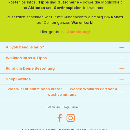
kostenlos Infos,
Tipps
und
Gutscheine
- sowie die Möglichkeit
an
Aktionen
und
Gewinnspielen
teilzunehmen!
Zusätzlich schenken wir Dir mit Kundenkonto einmalig
5% Rabatt
auf Deinen ganzen
Warenkorb!
Hier gehts zur
Anmeldung!
All you need is help?
Wollkids Infos & Tipps
Rund um Deine Bestellung
Shop Service
Was wir Dir sonst noch bieten... - Werde Wollkids Partner &
wachse mit uns!
Follow us - Folge uns auf....
Facebook
Instagram
* Alle Preise inkl. gesetzl. Mehrwertsteuer zzgl.
Versandkosten
.