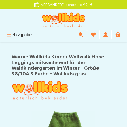
VERSANDFREI schon ab 99,-€
alt springen
Navigation
Warme Wollkids Kinder Wollwalk Hose
Leggings mitwachsend für den
Waldkindergarten im Winter - Größe
98/104 & Farbe - Wollkids gras
Bildergalerie überspringen