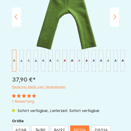
37,90 €*
Preise inkl. MwSt. zzgl. Versandkosten
Durchschnittliche Bewertung von 5 von 5 Sternen
1 Bewertung
Sofort verfügbar, Lieferzeit: Sofort verfügbar
auswählen
Größe
62/68
74/80
86/92
98/104
110/116