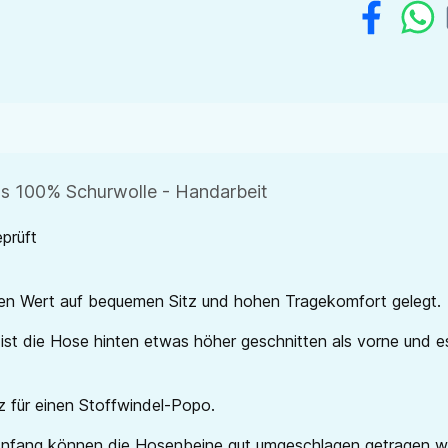
us 100% Schurwolle - Handarbeit
prüft
en Wert auf bequemen Sitz und hohen Tragekomfort gelegt.
st die Hose hinten etwas höher geschnitten als vorne und es
z für einen Stoffwindel-Popo.
u Anfang können die Hosenbeine gut umgeschlagen getragen w