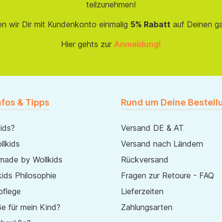
teilzunehmen!
en wir Dir mit Kundenkonto einmalig
5% Rabatt
auf Deinen g
Hier gehts zur
Anmeldung!
nfos & Tipps
Rund um Deine Bestell
ids?
Versand DE & AT
lkids
Versand nach Ländern
made by Wollkids
Rückversand
ids Philosophie
Fragen zur Retoure - FAQ
pflege
Lieferzeiten
e für mein Kind?
Zahlungsarten