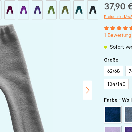
37,90 
Preise inkl. Mw
Durchschnitt
1 Bewertung
Sofort ver
ausw
Größe
62/68
7
134/140
Farbe - Woll
navy