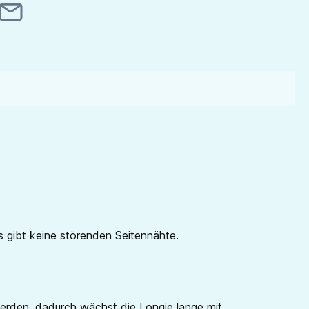
 gibt keine störenden Seitennähte.
erden, dadurch wächst die Longie lange mit.