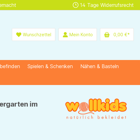
gemacht
14 Tage Widerrufsrecht
Wunschzettel
Mein Konto
0,00 €*
lbefinden
Spielen & Schenken
Nähen & Basteln
ergarten im