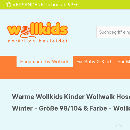
VERSANDFREI schon ab 99,-€
springen
Zur Hauptnavigation springen
Handmade by Wollkids
Für Baby & Kind
Für 
Warme Wollkids Kinder Wollwalk Hose
Winter - Größe 98/104 & Farbe - Wollk