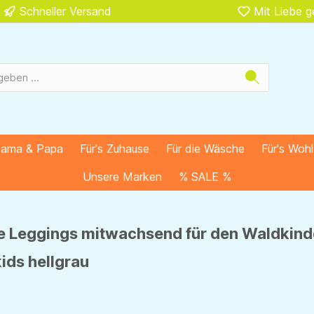
Schneller Versand
Mit Liebe 
Mama & Papa
Für's Zuhause
Für die Wäsche
Für's Woh
Unsere Marken
% SALE %
 Leggings mitwachsend für den Waldkind
ids hellgrau