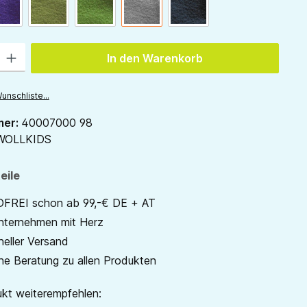
ion ist zurzeit nicht verfügbar.)
pflaume
waldgrün
gras
hellgrau
anthrazit
 Gib den gewünschten Wert ein oder benutze die Schaltflächen um die Anzah
In den Warenkorb
unschliste...
mer:
40007000 98
WOLLKIDS
eile
REI schon ab 99,-€ DE + AT
unternehmen mit Herz
neller Versand
he Beratung zu allen Produkten
kt weiterempfehlen: