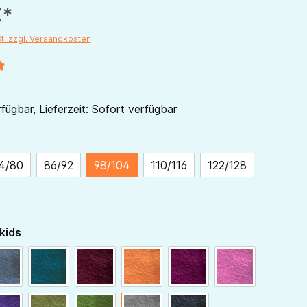
€*
St. zzgl. Versandkosten
liche Bewertung von 5 von 5 Sternen
fügbar, Lieferzeit: Sofort verfügbar
ählen
4/80
86/92
98/104
110/116
122/128
auswählen
kids
blaugrau
dunkelpetrol
bordeaux
hellorange
beere
himbeer