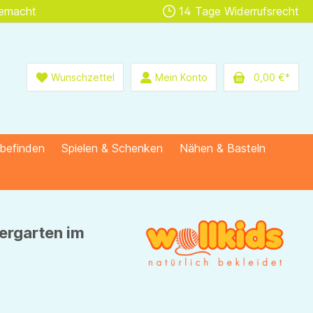
gemacht
14 Tage Widerrufsrecht
Wunschzettel
Mein Konto
0,00 €*
lbefinden
Spielen & Schenken
Nähen & Basteln
ergarten im