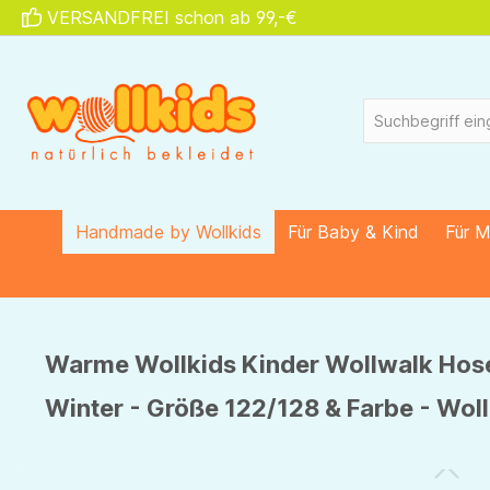
VERSANDFREI schon ab 99,-€
springen
Zur Hauptnavigation springen
Handmade by Wollkids
Für Baby & Kind
Für 
Warme Wollkids Kinder Wollwalk Hose
Winter - Größe 122/128 & Farbe - Woll