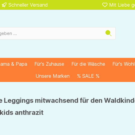
Schneller Versand
Mit Liebe 
Mama & Papa
Für's Zuhause
Für die Wäsche
Für's Woh
Unsere Marken
% SALE %
 Leggings mitwachsend für den Waldkind
kids anthrazit