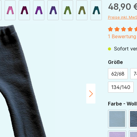
48,90 
Preise inkl. Mw
Durchschnitt
1 Bewertung
Sofort ver
ausw
Größe
62/68
7
134/140
Farbe - Woll
navy
(Diese Opt