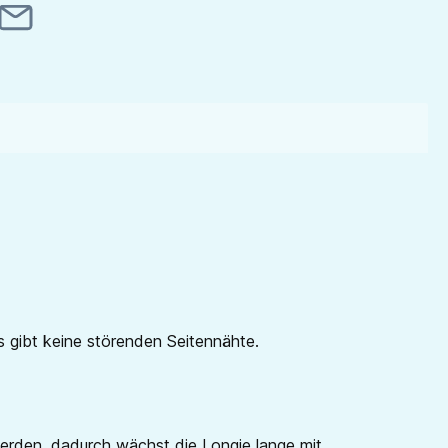
 gibt keine störenden Seitennähte.
erden, dadurch wächst die Longie lange mit.