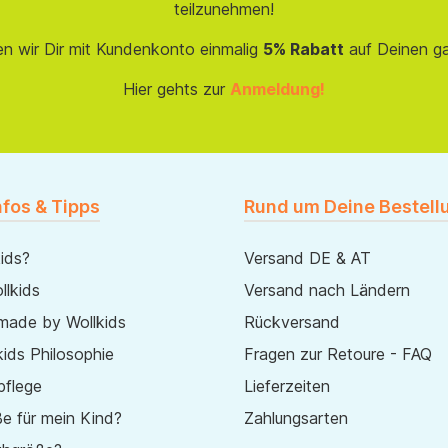
teilzunehmen!
en wir Dir mit Kundenkonto einmalig
5% Rabatt
auf Deinen g
Hier gehts zur
Anmeldung!
nfos & Tipps
Rund um Deine Bestell
ids?
Versand DE & AT
lkids
Versand nach Ländern
made by Wollkids
Rückversand
ids Philosophie
Fragen zur Retoure - FAQ
pflege
Lieferzeiten
e für mein Kind?
Zahlungsarten