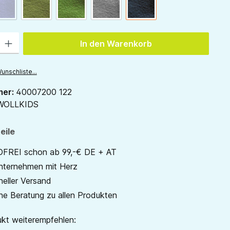
ion ist zurzeit nicht verfügbar.)
pflaume
(Diese Option ist zurzeit nicht verfügbar.)
waldgrün
gras
hellgrau
anthrazit
 Gib den gewünschten Wert ein oder benutze die Schaltflächen um die Anzah
In den Warenkorb
unschliste...
mer:
40007200 122
WOLLKIDS
eile
REI schon ab 99,-€ DE + AT
unternehmen mit Herz
neller Versand
he Beratung zu allen Produkten
kt weiterempfehlen: