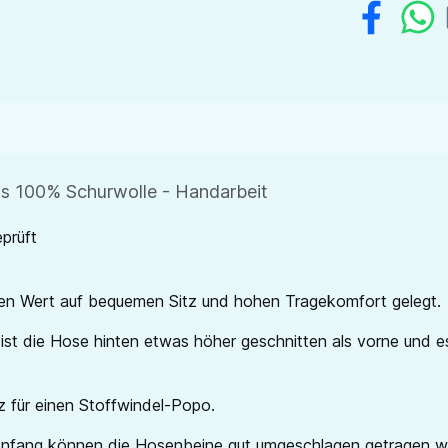
us 100% Schurwolle - Handarbeit
prüft
en Wert auf bequemen Sitz und hohen Tragekomfort gelegt.
st die Hose hinten etwas höher geschnitten als vorne und es
z für einen Stoffwindel-Popo.
u Anfang können die Hosenbeine gut umgeschlagen getragen w