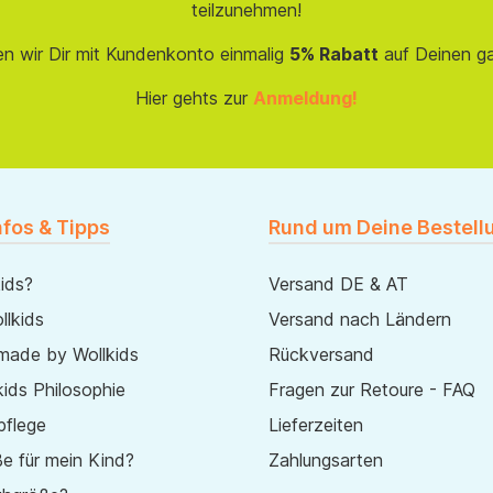
teilzunehmen!
en wir Dir mit Kundenkonto einmalig
5% Rabatt
auf Deinen g
Hier gehts zur
Anmeldung!
nfos & Tipps
Rund um Deine Bestell
ids?
Versand DE & AT
lkids
Versand nach Ländern
made by Wollkids
Rückversand
ids Philosophie
Fragen zur Retoure - FAQ
pflege
Lieferzeiten
e für mein Kind?
Zahlungsarten