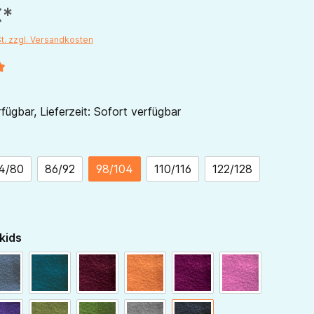
€*
St. zzgl. Versandkosten
liche Bewertung von 5 von 5 Sternen
fügbar, Lieferzeit: Sofort verfügbar
ählen
4/80
86/92
98/104
110/116
122/128
auswählen
kids
blaugrau
dunkelpetrol
bordeaux
hellorange
beere
himbeer