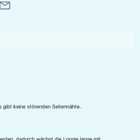
 gibt keine störenden Seitennähte.
erden, dadurch wächst die Longie lange mit.