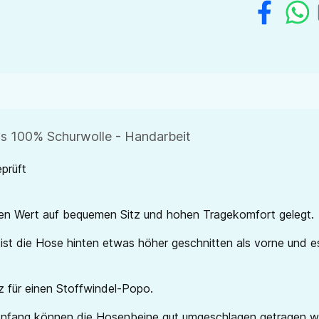
us 100% Schurwolle - Handarbeit
prüft
en Wert auf bequemen Sitz und hohen Tragekomfort gelegt.
st die Hose hinten etwas höher geschnitten als vorne und es
z für einen Stoffwindel-Popo.
u Anfang können die Hosenbeine gut umgeschlagen getragen w