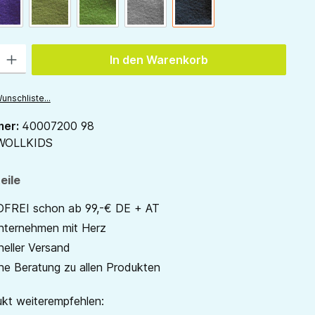
ion ist zurzeit nicht verfügbar.)
pflaume
waldgrün
gras
hellgrau
anthrazit
 Gib den gewünschten Wert ein oder benutze die Schaltflächen um die Anzah
In den Warenkorb
unschliste...
mer:
40007200 98
WOLLKIDS
eile
REI schon ab 99,-€ DE + AT
unternehmen mit Herz
neller Versand
he Beratung zu allen Produkten
kt weiterempfehlen: