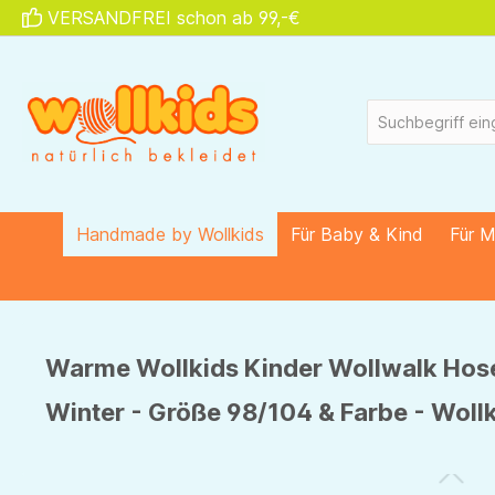
VERSANDFREI schon ab 99,-€
springen
Zur Hauptnavigation springen
Handmade by Wollkids
Für Baby & Kind
Für 
Warme Wollkids Kinder Wollwalk Hose
Winter - Größe 98/104 & Farbe - Wollk