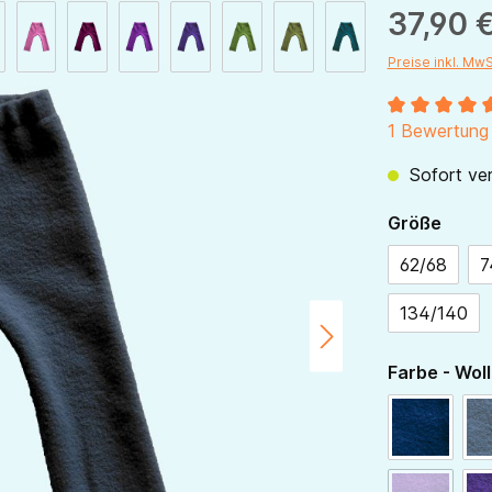
37,90 
Preise inkl. Mw
Durchschnitt
1 Bewertung
Sofort ver
ausw
Größe
62/68
7
134/140
Farbe - Woll
navy