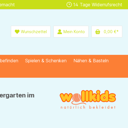
gemacht
14 Tage Widerrufsrecht
Wunschzettel
Mein Konto
0,00 €*
lbefinden
Spielen & Schenken
Nähen & Basteln
ergarten im