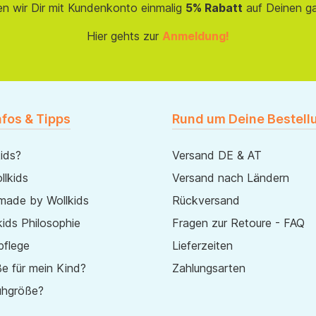
en wir Dir mit Kundenkonto einmalig
5% Rabatt
auf Deinen g
Hier gehts zur
Anmeldung!
nfos & Tipps
Rund um Deine Bestell
ids?
Versand DE & AT
lkids
Versand nach Ländern
made by Wollkids
Rückversand
ids Philosophie
Fragen zur Retoure - FAQ
pflege
Lieferzeiten
e für mein Kind?
Zahlungsarten
uhgröße?