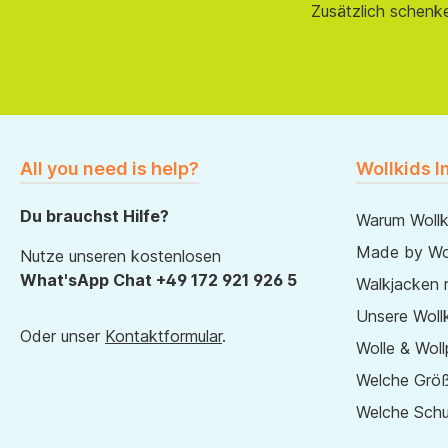
Zusätzlich schenk
All you need is help?
Wollkids I
Du brauchst Hilfe?
Warum Wollk
Made by Wol
Nutze unseren kostenlosen
What'sApp Chat +49 172 921 926 5
Walkjacken 
Unsere Wollk
Oder unser
Kontaktformular
.
Wolle & Woll
Welche Größ
Welche Sch