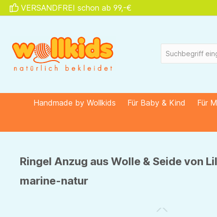
VERSANDFREI schon ab 99,-€
springen
Zur Hauptnavigation springen
Handmade by Wollkids
Für Baby & Kind
Für 
Ringel Anzug aus Wolle & Seide von Li
marine-natur