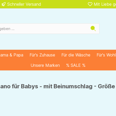
Schneller Versand
Mit Liebe 
Mama & Papa
Für's Zuhause
Für die Wäsche
Für's Woh
Unsere Marken
% SALE %
lano für Babys - mit Beinumschlag - Größe 