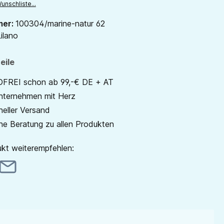
unschliste...
mer:
100304/marine-natur 62
ilano
eile
REI schon ab 99,-€ DE + AT
unternehmen mit Herz
neller Versand
he Beratung zu allen Produkten
kt weiterempfehlen: