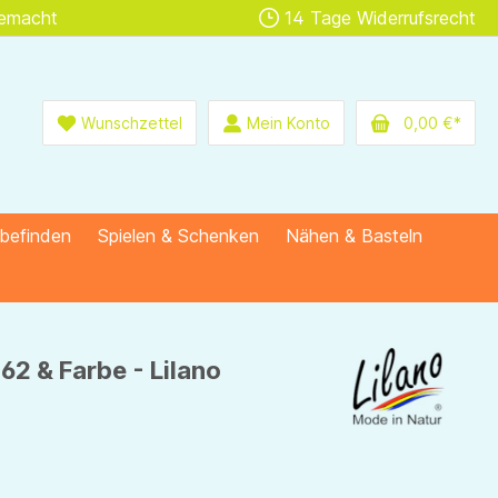
gemacht
14 Tage Widerrufsrecht
Wunschzettel
Mein Konto
0,00 €*
lbefinden
Spielen & Schenken
Nähen & Basteln
62 & Farbe - Lilano