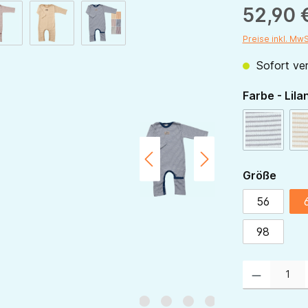
52,90 
Preise inkl. Mw
Sofort ver
Farbe - Lila
beere-na
(Diese Opt
ausw
Größe
56
98
Produkt Anzahl: