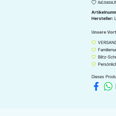
Auf meine W
Artikelnum
Hersteller:
L
Unsere Vort
VERSANDF
Familien
Blitz-Sch
Persönlic
Dieses Produ