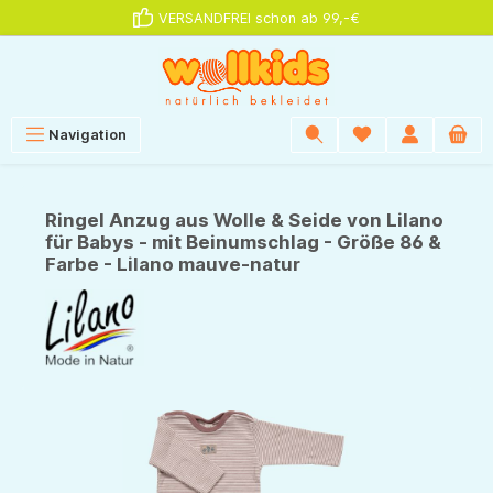
VERSANDFREI schon ab 99,-€
alt springen
Navigation
Ringel Anzug aus Wolle & Seide von Lilano
für Babys - mit Beinumschlag - Größe 86 &
Farbe - Lilano mauve-natur
Bildergalerie überspringen