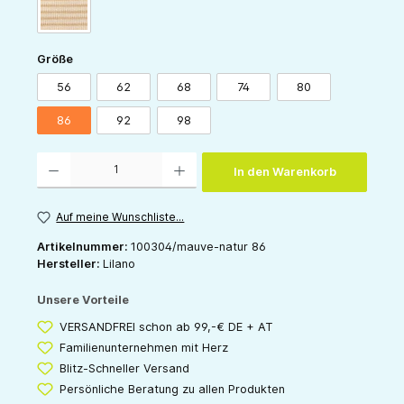
sand-natur
auswählen
Größe
56
62
68
74
80
86
92
98
Produkt Anzahl: Gib den gewünschten Wert ein oder benutze die Schaltflächen um die 
In den Warenkorb
Auf meine Wunschliste...
Artikelnummer:
100304/mauve-natur 86
Hersteller:
Lilano
Unsere Vorteile
VERSANDFREI schon ab 99,-€ DE + AT
Familienunternehmen mit Herz
Blitz-Schneller Versand
Persönliche Beratung zu allen Produkten